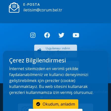
E-POSTA
iletisim@corum.bel.tr
Uygulamayı indirin
App Store
Çerez Bilgilendirmesi
Uygulamayı indirin
Google Play
İnternet sitemizden en verimli şekilde
faydalanabilmeniz ve kullanıcı deneyiminizi
geliştirebilmek için çerezler (cookie)
kullanmaktayız. Bu web sitesini kullanarak
2022 - 2026 © Çorum Belediyesi Bilgi İşlem Müdürlüğü tarafından
çerezleri kullanmamıza izin vermiş olursunuz.
❤️ ile tasarlanmıştır.
Okudum, anladım