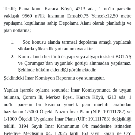
Teklif; Plana konu Karaca Köyü, 4213 ada, 1 no’lu parselin
yaklaşık 9560 m²lik kısmının Emsal:0,75 Yençok:12,50 metre
yapılaşma koşullarına sahip Depolama Alanı olarak planladığı ve
plan notlarına;
1.
Söz konusu alanda tarımsal depolama amaçlı yapılacak
silolarda yükseklik şartı aranmayacaktır.
2.
Konu alanda her türlü üstyapı veya altyapı tesisleri BOTAŞ
ve Çorumgaz’dan uygunluk görüşü alınmadan yapılamaz.
Şeklinde hüküm eklendiği görülmektedir.
Şeklindeki İmar Komisyon Raporunu oya sunmuştur.
Yapılan işaretle oylama sonunda; İmar Komisyonunca da uygun
bulunan, Çorum İli, Merkez İlçesi, Karaca Köyü, 4213 ada, 1
no’lu parselin bir kısmına yönelik plan müellifi tarafından
hazırlanan 1/5000 Ölçekli Nazım İmar Planı (NİP: 191111782) ve
1/1000 Ölçekli Uygulama İmar Planı (UİP: 191111783) değişikliği
teklifi, 3194 Sayılı İmar Kanununun 8/b maddesine istinaden
Belediye Meclisinin 04.11.2025 tarih 163 sayılı kararı ile OY