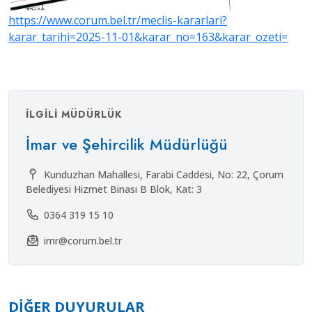
https://www.corum.bel.tr/meclis-kararlari?
karar_tarihi=2025-11-01&karar_no=163&karar_ozeti=
İLGILI MÜDÜRLÜK
İmar ve Şehircilik Müdürlüğü
Kunduzhan Mahallesi, Farabi Caddesi, No: 22, Çorum
Belediyesi Hizmet Binası B Blok, Kat: 3
0364 319 15 10
imr@corum.bel.tr
DIĞER DUYURULAR