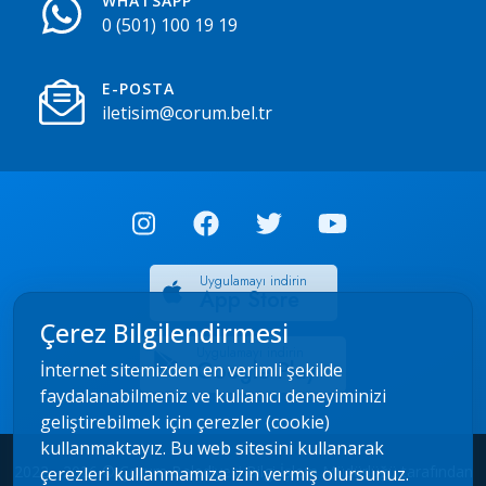
WHATSAPP
0 (501) 100 19 19
E-POSTA
iletisim@corum.bel.tr
Uygulamayı indirin
App Store
Çerez Bilgilendirmesi
Uygulamayı indirin
Google Play
İnternet sitemizden en verimli şekilde
faydalanabilmeniz ve kullanıcı deneyiminizi
geliştirebilmek için çerezler (cookie)
kullanmaktayız. Bu web sitesini kullanarak
2022 - 2026 © Çorum Belediyesi Bilgi İşlem Müdürlüğü tarafından
çerezleri kullanmamıza izin vermiş olursunuz.