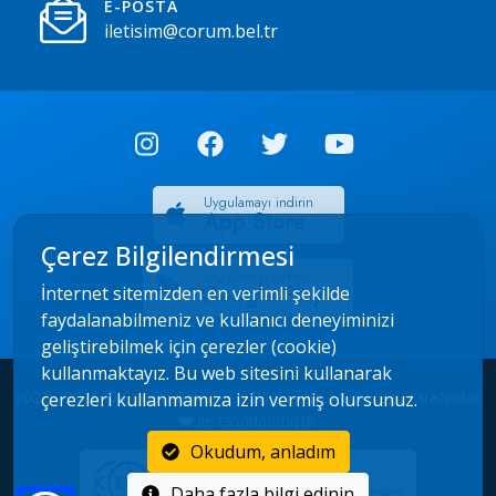
E-POSTA
iletisim@corum.bel.tr
Uygulamayı indirin
App Store
Çerez Bilgilendirmesi
Uygulamayı indirin
Google Play
İnternet sitemizden en verimli şekilde
faydalanabilmeniz ve kullanıcı deneyiminizi
geliştirebilmek için çerezler (cookie)
kullanmaktayız. Bu web sitesini kullanarak
2022 - 2026 © Çorum Belediyesi Bilgi İşlem Müdürlüğü tarafından
çerezleri kullanmamıza izin vermiş olursunuz.
❤️ ile tasarlanmıştır.
Okudum, anladım
Daha fazla bilgi edinin