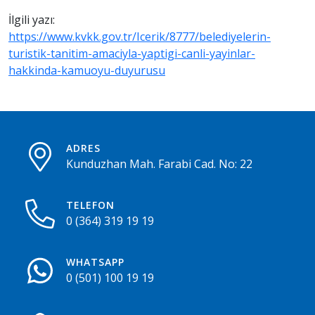
İlgili yazı:
https://www.kvkk.gov.tr/Icerik/8777/belediyelerin-
turistik-tanitim-amaciyla-yaptigi-canli-yayinlar-
hakkinda-kamuoyu-duyurusu
ADRES
Kunduzhan Mah. Farabi Cad. No: 22
TELEFON
0 (364) 319 19 19
WHATSAPP
0 (501) 100 19 19