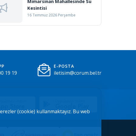
Mimarsinan Mahallesinde Su
Kesintisi
16 Temmuz 2026 Perşembe
PP
E-POSTA
00 19 19
iletisim@corum.bel.tr
gulamayı indirin
Uygulamayı indirin
pp Store
Google Play
 çerezler (cookie) kullanmaktayız. Bu web