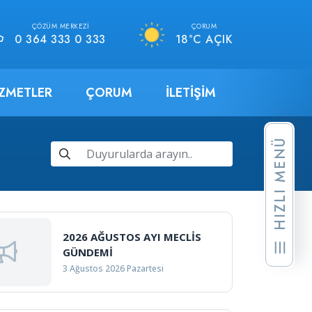
ÇÖZÜM MERKEZI
ÇORUM
0 364 333 0 333
18°C AÇIK
IZMETLER
ÇORUM
İLETIŞIM
HIZLI MENÜ
2026 AĞUSTOS AYI MECLİS
GÜNDEMİ
3 Ağustos 2026 Pazartesi