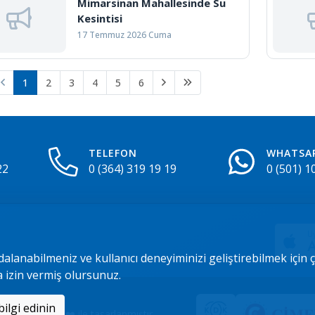
Mimarsinan Mahallesinde Su
Kesintisi
17 Temmuz 2026 Cuma
1
2
3
4
5
6
TELEFON
WHATSA
22
0 (364) 319 19 19
0 (501) 1
Uy
A
dalanabilmeniz ve kullanıcı deneyiminizi geliştirebilmek için
a izin vermiş olursunuz.
Daha fazla bilgi edinin
ü tarafından ❤️ ile tasarlanmıştır.