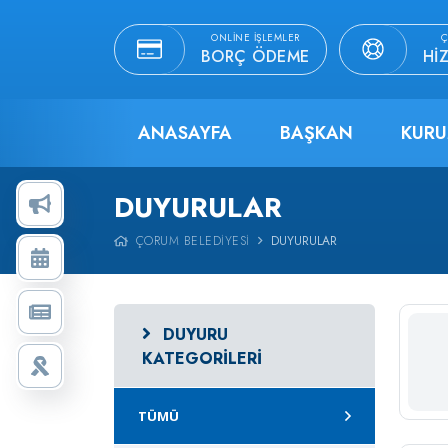
ONLINE İŞLEMLER
Ç
BORÇ ÖDEME
HI
ANASAYFA
BAŞKAN
KURU
DUYURULAR
ÇORUM BELEDIYESI
DUYURULAR
DUYURU
KATEGORILERI
TÜMÜ