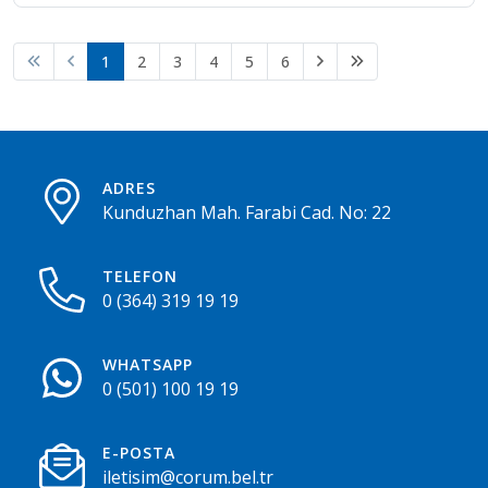
1
2
3
4
5
6
ADRES
Kunduzhan Mah. Farabi Cad. No: 22
TELEFON
0 (364) 319 19 19
WHATSAPP
0 (501) 100 19 19
E-POSTA
iletisim@corum.bel.tr