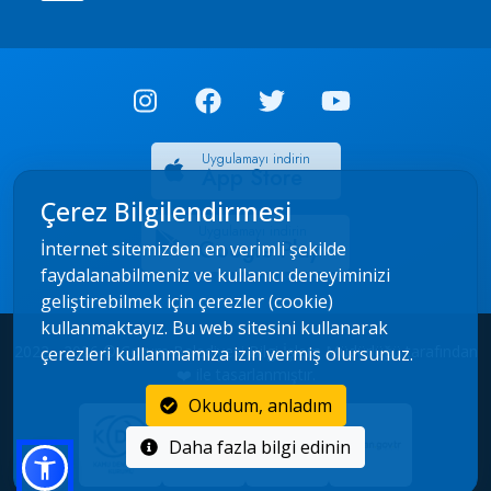
Uygulamayı indirin
App Store
Çerez Bilgilendirmesi
Uygulamayı indirin
Google Play
İnternet sitemizden en verimli şekilde
faydalanabilmeniz ve kullanıcı deneyiminizi
geliştirebilmek için çerezler (cookie)
kullanmaktayız. Bu web sitesini kullanarak
2022 - 2026 © Çorum Belediyesi Bilgi İşlem Müdürlüğü tarafından
çerezleri kullanmamıza izin vermiş olursunuz.
❤️ ile tasarlanmıştır.
Okudum, anladım
Daha fazla bilgi edinin