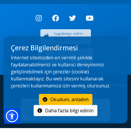
Uygulamayı indirin
App Store
Çerez Bilgilendirmesi
Uygulamayı indirin
Google Play
İnternet sitemizden en verimli şekilde
faydalanabilmeniz ve kullanıcı deneyiminizi
geliştirebilmek için çerezler (cookie)
kullanmaktayız. Bu web sitesini kullanarak
2022 - 2026 © Çorum Belediyesi Bilgi İşlem Müdürlüğü tarafından
çerezleri kullanmamıza izin vermiş olursunuz.
❤️ ile tasarlanmıştır.
Okudum, anladım
Daha fazla bilgi edinin