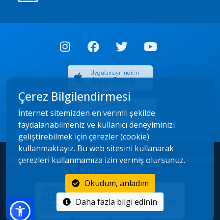
Uygulamayı indirin
App Store
Çerez Bilgilendirmesi
Uygulamayı indirin
Google Play
İnternet sitemizden en verimli şekilde
faydalanabilmeniz ve kullanıcı deneyiminizi
geliştirebilmek için çerezler (cookie)
kullanmaktayız. Bu web sitesini kullanarak
2022 - 2026 © Çorum Belediyesi Bilgi İşlem Müdürlüğü tarafından
çerezleri kullanmamıza izin vermiş olursunuz.
❤️ ile tasarlanmıştır.
Okudum, anladım
Daha fazla bilgi edinin