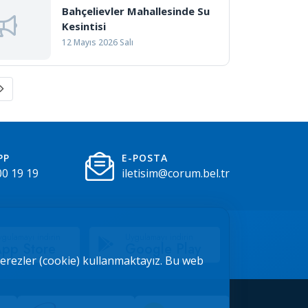
Bahçelievler Mahallesinde Su
Kesintisi
12 Mayıs 2026 Salı
PP
E-POSTA
00 19 19
iletisim@corum.bel.tr
gulamayı indirin
Uygulamayı indirin
pp Store
Google Play
 çerezler (cookie) kullanmaktayız. Bu web