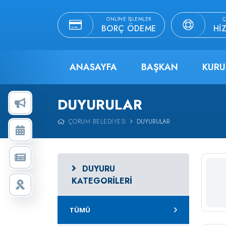
ONLINE İŞLEMLER
Ç
BORÇ ÖDEME
HI
ANASAYFA
BAŞKAN
KURU
DUYURULAR
ÇORUM BELEDIYESI
DUYURULAR
DUYURU
KATEGORILERI
TÜMÜ