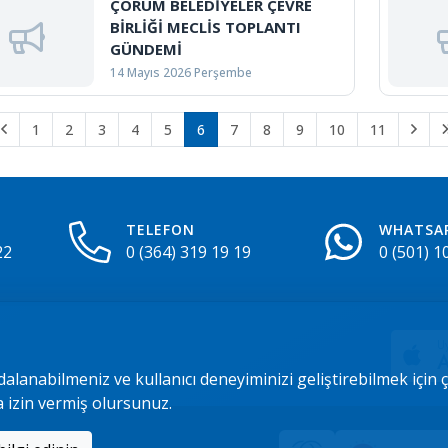
ÇORUM BELEDİYELER ÇEVRE
BİRLİĞİ MECLİS TOPLANTI
GÜNDEMİ
14 Mayıs 2026 Perşembe
1
2
3
4
5
6
7
8
9
10
11
TELEFON
WHATSA
22
0 (364) 319 19 19
0 (501) 1
Uy
A
dalanabilmeniz ve kullanıcı deneyiminizi geliştirebilmek için
a izin vermiş olursunuz.