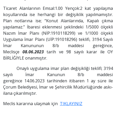
Ticaret Alanlarının Emsal:1.00 Yençok:2 kat yapılaşma
koşullarında ise herhangi bir değişiklik yapılmamıştır.
Plan notlarına ise; “Konut Alanlarında, Kapalı çıkma
yapılamaz.” İbaresi eklenmesi şeklindeki 1/5000 ölçekli
Nazım İmar Planı (NİP:1910118299) ve 1/1000 ölçekli
Uygulama İmar Planı (UİP:191018296) teklifi,
3194 Sayılı
İmar Kanununun 8/b maddesi gereğince,
Meclisçe
08.06.2023
tarih ve 98 sayılı karar ile
OY
BİRLİĞİYLE onanmıştır.
Onaylı uygulama imar plan değişikliği teklifi; 3194
sayılı İmar Kanunun 8/b maddesi
gereğince
14.06.2023 tarihinden itibaren 1 ay
süre ile
Çorum Belediyesi, İmar ve Şehircilik Müdürlüğünde askı-
ilana çıkarılmıştır.
Meclis kararına ulaşmak için
TIKLAYINIZ