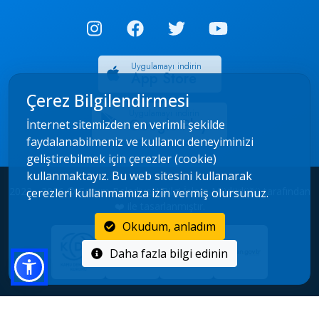
Uygulamayı indirin
App Store
Çerez Bilgilendirmesi
Uygulamayı indirin
Google Play
İnternet sitemizden en verimli şekilde
faydalanabilmeniz ve kullanıcı deneyiminizi
geliştirebilmek için çerezler (cookie)
kullanmaktayız. Bu web sitesini kullanarak
2022 - 2026 © Çorum Belediyesi Bilgi İşlem Müdürlüğü tarafından
çerezleri kullanmamıza izin vermiş olursunuz.
❤️ ile tasarlanmıştır.
Okudum, anladım
Daha fazla bilgi edinin