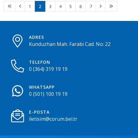
1
2
3
4
5
6
7
ADRES
Kunduzhan Mah. Farabi Cad. No: 22
TELEFON
0 (364) 319 19 19
WHATSAPP
0 (501) 100 19 19
E-POSTA
iletisim@corum.bel.tr