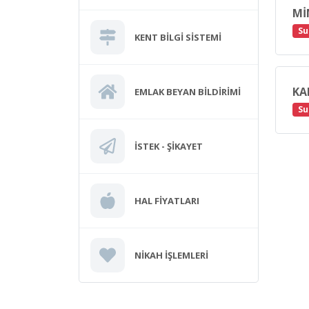
MI
Su
KENT BILGI SISTEMI
KA
EMLAK BEYAN BILDIRIMI
Su
İSTEK - ŞIKAYET
HAL FIYATLARI
NIKAH İŞLEMLERI