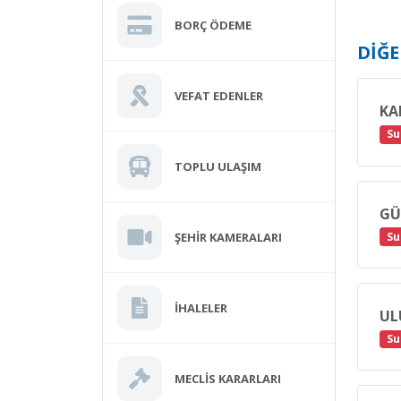
BORÇ ÖDEME
DIĞ
VEFAT EDENLER
KA
Su
TOPLU ULAŞIM
GÜ
ŞEHIR KAMERALARI
Su
İHALELER
UL
Su
MECLIS KARARLARI