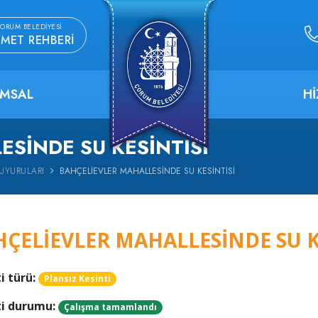
ORUM BELEDIYESI
ZMET REHBERI
MSAL
H
SINDE SU KESINTISI
DUYURULARI
BAHÇELIEVLER MAHALLESINDE SU KESINTISI
ÇELIEVLER MAHALLESINDE SU K
i türü:
Plansız Kesinti
ti durumu:
Çalışma tamamlandı