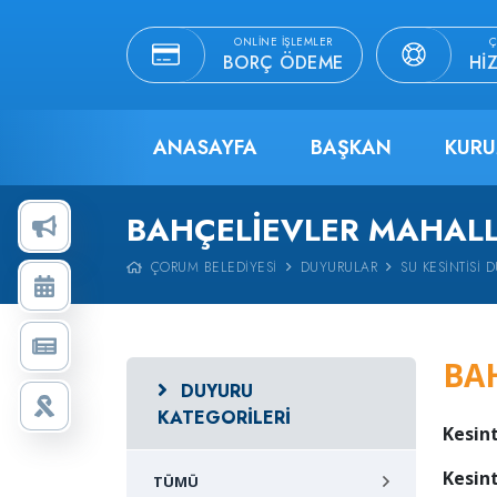
ONLINE İŞLEMLER
Ç
BORÇ ÖDEME
HI
ANASAYFA
BAŞKAN
KURU
BAHÇELIEVLER MAHALLE
ÇORUM BELEDIYESI
DUYURULAR
SU KESINTISI 
BAH
DUYURU
KATEGORILERI
Kesint
Kesin
TÜMÜ