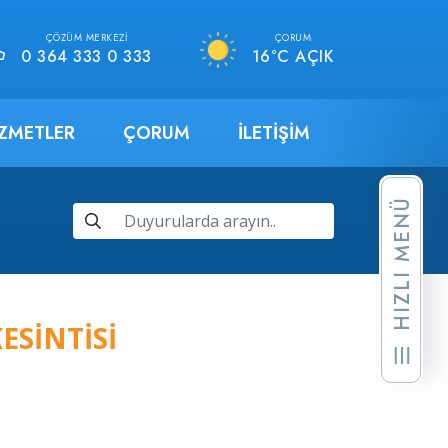
ÇÖZÜM MERKEZI
ÇORUM
0 364 333 0 333
16°C AÇIK
IZMETLER
ÇORUM
İLETIŞIM
HIZLI MENÜ
ESINTISI