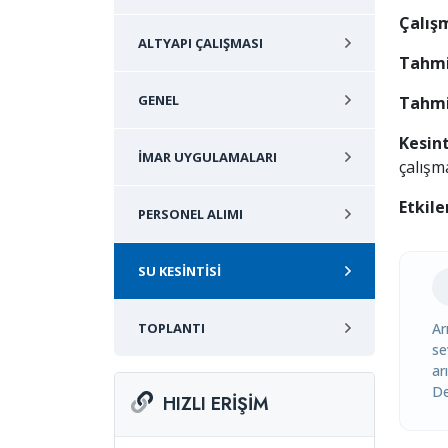
Çalışm
ALTYAPI ÇALIŞMASI
Tahmi
GENEL
Tahmi
Kesint
İMAR UYGULAMALARI
çalışm
Etkile
PERSONEL ALIMI
SU KESINTISI
TOPLANTI
Ar
se
ar
De
HIZLI ERIŞIM