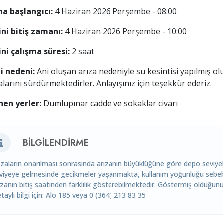
a başlangıcı:
4 Haziran 2026 Perşembe - 08:00
ni bitiş zamanı:
4 Haziran 2026 Perşembe - 10:00
ni çalışma süresi:
2 saat
i nedeni:
Ani oluşan arıza nedeniyle su kesintisi yapılmış olu
alarını sürdürmektedirler. Anlayışınız için teşekkür ederiz.
nen yerler:
Dumlupınar cadde ve sokaklar civarı
BILGILENDIRME
ızaların onarılması sonrasında arızanın büyüklüğüne göre depo seviyeler
viyeye gelmesinde gecikmeler yaşanmakta, kullanım yoğunluğu sebebiy
ızanın bitiş saatinden farklılık gösterebilmektedir. Göstermiş olduğunu
taylı bilgi için: Alo 185 veya 0 (364) 213 83 35