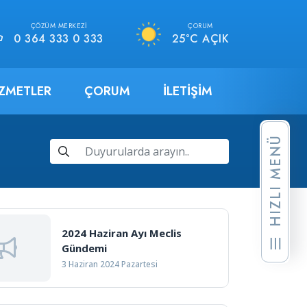
ÇÖZÜM MERKEZI
ÇORUM
0 364 333 0 333
25°C AÇIK
IZMETLER
ÇORUM
İLETIŞIM
HIZLI MENÜ
2024 Haziran Ayı Meclis
Gündemi
3 Haziran 2024 Pazartesi