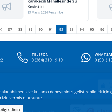
Karakeçili Mahallesinde Su
Kesintisi
23 Mayıs 2024 Perşembe
87
88
89
90
91
92
93
94
95
96
TELEFON
WHATSA
22
0 (364) 319 19 19
0 (501) 1
Uy
A
dalanabilmeniz ve kullanıcı deneyiminizi geliştirebilmek için
a izin vermiş olursunuz.
Daha fazla bilgi edinin
ü tarafından ❤️ ile tasarlanmıştır.