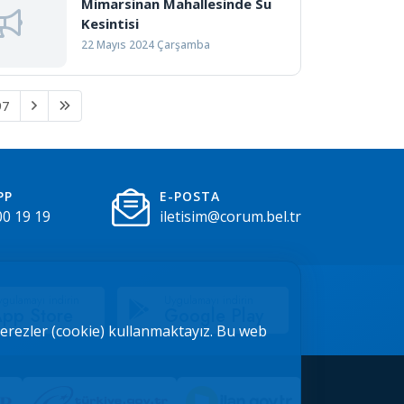
Mimarsinan Mahallesinde Su
Kesintisi
22 Mayıs 2024 Çarşamba
97
PP
E-POSTA
00 19 19
iletisim@corum.bel.tr
gulamayı indirin
Uygulamayı indirin
pp Store
Google Play
 çerezler (cookie) kullanmaktayız. Bu web