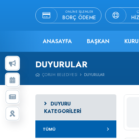
ONLINE İŞLEMLER
Ç
BORÇ ÖDEME
HI
ANASAYFA
BAŞKAN
KURU
DUYURULAR
ÇORUM BELEDIYESI
DUYURULAR
DUYURU
KATEGORILERI
TÜMÜ