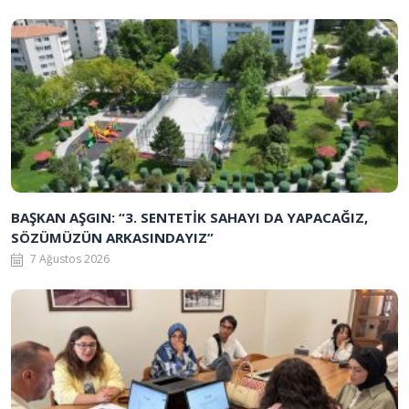
BAŞKAN AŞGIN: “3. SENTETİK SAHAYI DA YAPACAĞIZ,
SÖZÜMÜZÜN ARKASINDAYIZ”
7 Ağustos 2026