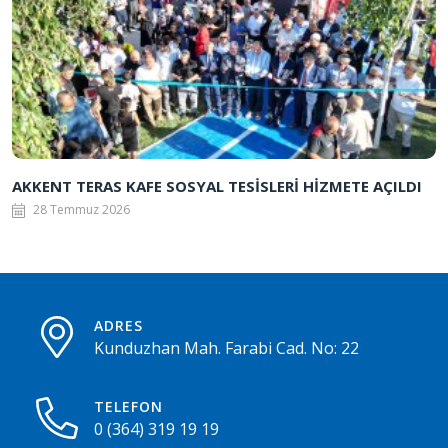
AKKENT TERAS KAFE SOSYAL TESİSLERİ HİZMETE AÇILDI
28 Temmuz 2026
ADRES
Kunduzhan Mah. Farabi Cad. No: 22
TELEFON
0 (364) 319 19 19