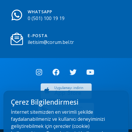
WHATSAPP
0 (501) 100 19 19
E-POSTA
iletisim@corum.bel.tr
Uygulamayı indirin
App Store
Çerez Bilgilendirmesi
Uygulamayı indirin
Google Play
İnternet sitemizden en verimli şekilde
faydalanabilmeniz ve kullanıcı deneyiminizi
geliştirebilmek için çerezler (cookie)