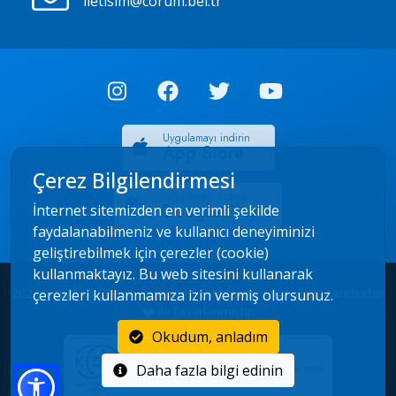
iletisim@corum.bel.tr
Uygulamayı indirin
App Store
Çerez Bilgilendirmesi
Uygulamayı indirin
Google Play
İnternet sitemizden en verimli şekilde
faydalanabilmeniz ve kullanıcı deneyiminizi
geliştirebilmek için çerezler (cookie)
kullanmaktayız. Bu web sitesini kullanarak
2022 - 2026 © Çorum Belediyesi Bilgi İşlem Müdürlüğü tarafından
çerezleri kullanmamıza izin vermiş olursunuz.
❤️ ile tasarlanmıştır.
Okudum, anladım
Daha fazla bilgi edinin