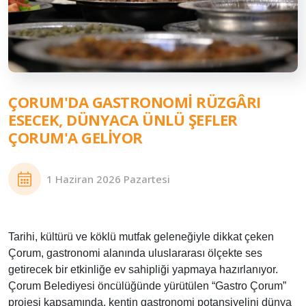
ÇORUM'DA GASTRONOMI RÜZGÂRI
ESECEK, DÜNYACA ÜNLÜ ŞEFLER
ÇORUM'A GELIYOR
1 Haziran 2026 Pazartesi
Tarihi, kültürü ve köklü mutfak geleneğiyle dikkat çeken
Çorum, gastronomi alanında uluslararası ölçekte ses
getirecek bir etkinliğe ev sahipliği yapmaya hazırlanıyor.
Çorum Belediyesi öncülüğünde yürütülen “Gastro Çorum”
projesi kapsamında, kentin gastronomi potansiyelini dünya