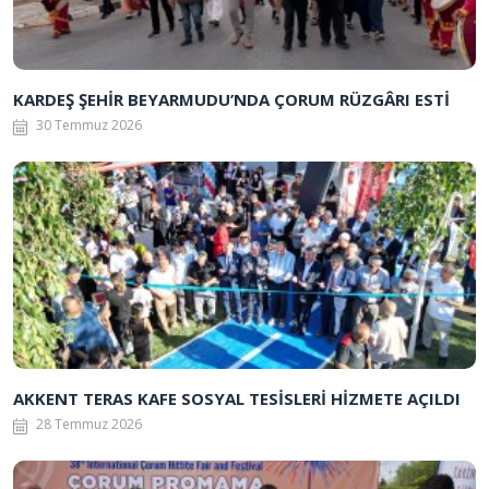
KARDEŞ ŞEHİR BEYARMUDU’NDA ÇORUM RÜZGÂRI ESTİ
30 Temmuz 2026
AKKENT TERAS KAFE SOSYAL TESİSLERİ HİZMETE AÇILDI
28 Temmuz 2026