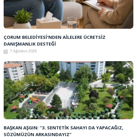
ÇORUM BELEDİYESİ'NDEN AİLELERE ÜCRETSİZ
DANIŞMANLIK DESTEĞİ
7 Ağustos 2026
BAŞKAN AŞGIN: “3. SENTETİK SAHAYI DA YAPACAĞIZ,
SÖZÜMÜZÜN ARKASINDAYIZ”