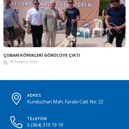
ÇOBAN KÖPEKLERİ GÖRÜCÜYE ÇIKTI
28 Temmuz 2026
ADRES
Kunduzhan Mah. Farabi Cad. No: 22
TELEFON
0 (364) 319 19 19