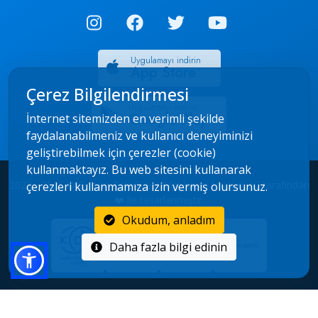
Uygulamayı indirin
App Store
Çerez Bilgilendirmesi
Uygulamayı indirin
Google Play
İnternet sitemizden en verimli şekilde
faydalanabilmeniz ve kullanıcı deneyiminizi
geliştirebilmek için çerezler (cookie)
kullanmaktayız. Bu web sitesini kullanarak
2022 - 2026 © Çorum Belediyesi Bilgi İşlem Müdürlüğü tarafından
çerezleri kullanmamıza izin vermiş olursunuz.
❤️ ile tasarlanmıştır.
Okudum, anladım
Daha fazla bilgi edinin