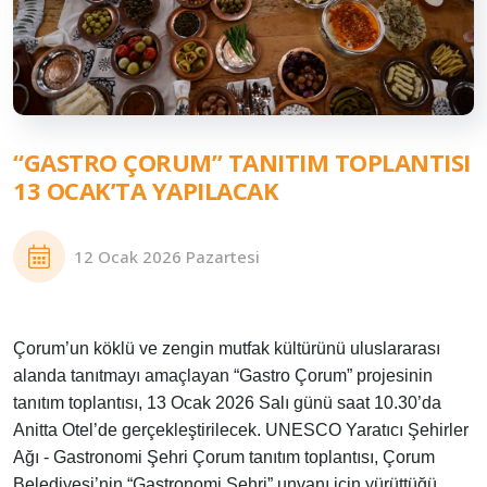
“GASTRO ÇORUM” TANITIM TOPLANTISI
13 OCAK’TA YAPILACAK
12 Ocak 2026 Pazartesi
Çorum’un köklü ve zengin mutfak kültürünü uluslararası
alanda tanıtmayı amaçlayan “Gastro Çorum” projesinin
tanıtım toplantısı, 13 Ocak 2026 Salı günü saat 10.30’da
Anitta Otel’de gerçekleştirilecek. UNESCO Yaratıcı Şehirler
Ağı - Gastronomi Şehri Çorum tanıtım toplantısı, Çorum
Belediyesi’nin “Gastronomi Şehri” unvanı için yürüttüğü