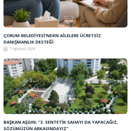
ÇORUM BELEDİYESİ'NDEN AİLELERE ÜCRETSİZ
DANIŞMANLIK DESTEĞİ
7 Ağustos 2026
BAŞKAN AŞGIN: “3. SENTETİK SAHAYI DA YAPACAĞIZ,
SÖZÜMÜZÜN ARKASINDAYIZ”