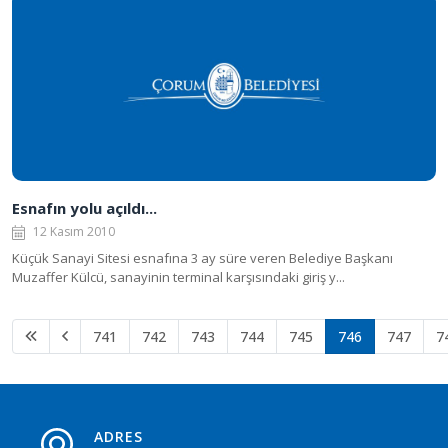
Esnafın yolu açıldı...
12 Kasım 2010
Küçük Sanayi Sitesi esnafına 3 ay süre veren Belediye Başkanı
Muzaffer Külcü, sanayinin terminal karşısındaki giriş y...
741
742
743
744
745
746
747
7
ADRES