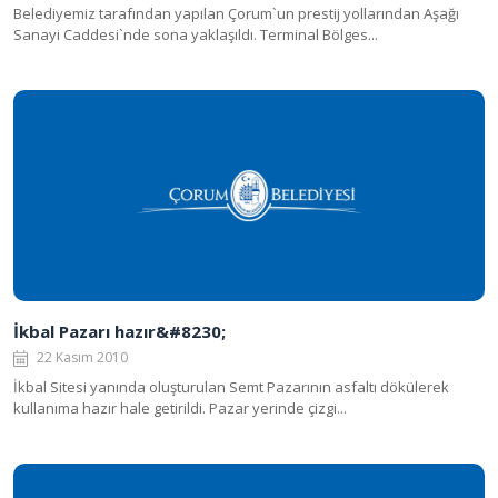
Belediyemiz tarafından yapılan Çorum`un prestij yollarından Aşağı
Sanayi Caddesi`nde sona yaklaşıldı. Terminal Bölges...
İkbal Pazarı hazır&#8230;
22 Kasım 2010
İkbal Sitesi yanında oluşturulan Semt Pazarının asfaltı dökülerek
kullanıma hazır hale getirildi. Pazar yerinde çizgi...