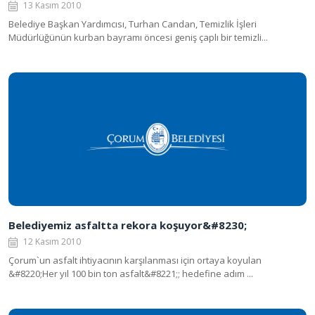
13 Kasım 2010
Belediye Başkan Yardımcısı, Turhan Candan, Temizlik İşleri
Müdürlüğünün kurban bayramı öncesi geniş çaplı bir temizli...
Belediyemiz asfaltta rekora koşuyor&#8230;
12 Kasım 2010
Çorum`un asfalt ihtiyacının karşılanması için ortaya koyulan
&#8220;Her yıl 100 bin ton asfalt&#8221;; hedefine adım ...