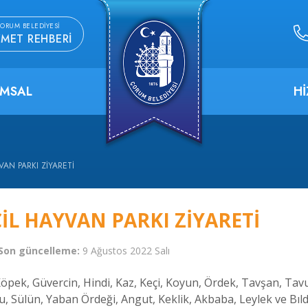
ORUM BELEDIYESI
ZMET REHBERI
MSAL
H
VAN PARKI ZIYARETI
IL HAYVAN PARKI ZIYARETI
Son güncelleme:
9 Ağustos 2022 Salı
Köpek, Güvercin, Hindi, Kaz, Keçi, Koyun, Ördek, Tavşan, Ta
, Sülün, Yaban Ördeği, Angut, Keklik, Akbaba, Leylek ve Bıldı