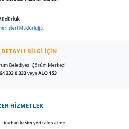
 Müdürlük
ner İşleri Müdürlüğü
DETAYLI BILGI İÇIN
rum Belediyesi Çözüm Merkezi
64 333 0 333
veya
ALO 153
ZER HIZMETLER
Kurban kesim yeri talep etme