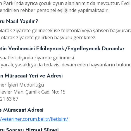
 Parkı’nda ayrıca çocuk oyun alanlarımız da mevcuttur. Evc
endirilen rehber personel eşliğinde yapılmaktadır.
ru Nasıl Yapılır?
larak ziyarete gelinecek ise telefonla veya şahsen başvura
e olarak ziyarete gelirken başvuru gerekmez.
tin Verilmesini Etkileyecek/Engelleyecek Durumlar
saatleri dışında ziyarete gelinmesi
 yaralı, yasaklı ya da tedavisi devam eden hayvanların bulun
n Müracaat Yeri ve Adresi
ner İşleri Müdürlüğü
ievler Mah. Çamlık Cad. No: 15
21 63 67
e Müracaat Adresi
//veteriner.corum.bel.tr/iletisim/
ru Sonrası Hizmet Süresi