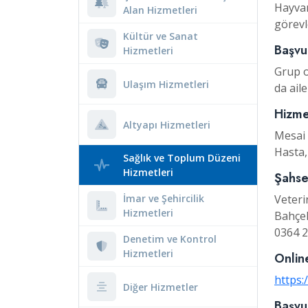
Hayvan
Alan Hizmetleri
görevl
Kültür ve Sanat
Başvu
Hizmetleri
Grup o
Ulaşım Hizmetleri
da ail
Hizme
Altyapı Hizmetleri
Mesai 
Hasta,
Sağlık ve Toplum Düzeni
Hizmetleri
Şahse
İmar ve Şehircilik
Veteri
Hizmetleri
Bahçel
0364 2
Denetim ve Kontrol
Hizmetleri
Onlin
https:
Diğer Hizmetler
Başvu