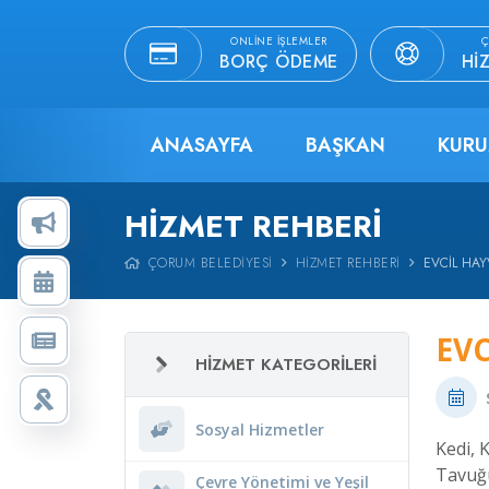
ONLINE İŞLEMLER
Ç
BORÇ ÖDEME
HI
ANASAYFA
BAŞKAN
KURU
HIZMET REHBERI
ÇORUM BELEDIYESI
HIZMET REHBERI
EVCIL HAY
EVC
HIZMET KATEGORILERI
Sosyal Hizmetler
Kedi, 
Tavuğu
Çevre Yönetimi ve Yeşil