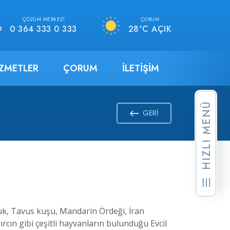
ÇÖZÜM MERKEZI
ÇORUM
0 364 333 0 333
28°C AÇIK
IZMETLER
ÇORUM
İLETIŞIM
HIZLI MENÜ
GERI
vuk, Tavus kuşu, Mandarin Ördeği, İran
rcın gibi çeşitli hayvanların bulunduğu Evcil