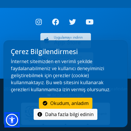
Uygulamayı indirin
App Store
Çerez Bilgilendirmesi
Uygulamayı indirin
Google Play
İnternet sitemizden en verimli şekilde
faydalanabilmeniz ve kullanıcı deneyiminizi
geliştirebilmek için çerezler (cookie)
kullanmaktayız. Bu web sitesini kullanarak
2022 - 2026 © Çorum Belediyesi Bilgi İşlem Müdürlüğü tarafından
çerezleri kullanmamıza izin vermiş olursunuz.
❤️ ile tasarlanmıştır.
Okudum, anladım
Daha fazla bilgi edinin