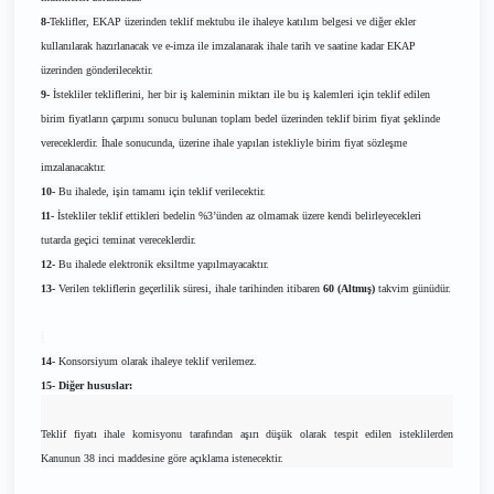
8-
Teklifler, EKAP üzerinden teklif mektubu ile ihaleye katılım belgesi ve diğer ekler
kullanılarak hazırlanacak ve e-imza ile imzalanarak ihale tarih ve saatine kadar EKAP
üzerinden gönderilecektir.
9-
İstekliler tekliflerini, her bir iş kaleminin miktarı ile bu iş kalemleri için teklif edilen
birim fiyatların çarpımı sonucu bulunan toplam bedel üzerinden teklif birim fiyat şeklinde
vereceklerdir. İhale sonucunda, üzerine ihale yapılan istekliyle birim fiyat sözleşme
imzalanacaktır.
10-
Bu ihalede, işin tamamı için teklif verilecektir.
11-
İstekliler teklif ettikleri bedelin %3’ünden az olmamak üzere kendi belirleyecekleri
tutarda geçici teminat vereceklerdir.
12-
Bu ihalede elektronik eksiltme yapılmayacaktır.
13-
Verilen tekliflerin geçerlilik süresi, ihale tarihinden itibaren
60 (Altmış)
takvim günüdür.
14-
Konsorsiyum olarak ihaleye teklif verilemez.
15- Diğer hususlar:
Teklif fiyatı ihale komisyonu tarafından aşırı düşük olarak tespit edilen isteklilerden
Kanunun 38 inci maddesine göre açıklama istenecektir.