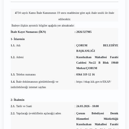
4
734 sayılı Kamu İhale Kanununun 19 uncu maddesine göre açık ihale usulü ile ihale
edilecektir.
İhaleye ilişkin ayrıntılı bilgiler aşağıda yer almaktadır:
İhale Kayıt Numarası (İKN)
:
2026/327985
1- İdarenin
1.1.
Adı
:
ÇORUM BELEDİYE
BAŞKANLIĞI
1.2.
Adresi
:
Kunduzhan Mahallesi Farabi
Caddesi No:22 B Blok 19040
Merkez/ÇORUM
1.3.
Telefon numarası
:
0364 319 12 16
1.4.
İhale dokümanının görülebileceği ve
:
https://ekap.kik.gov.tr/EKAP/
indirilebileceği internet sayfası
2- İhalenin
2.1.
Tarih ve Saati
:
24.03.2026 - 10:00
2.2.
Yapılacağı (e-tekliflerin açılacağı) adres
:
Çorum Belediyesi Destek
Hizmetleri Müdürlüğü
Kunduzhan Mahallesi Farabi