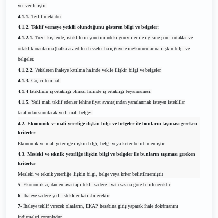
yer verilmiştir:
4.1.1.
Teklif mektubu.
4.1.2. Teklif vermeye yetkili olunduğunu gösteren bilgi ve belgeler:
4.1.2.1.
Tüzel kişilerde; isteklilerin yönetimindeki görevliler ile ilgisine göre, ortaklar ve
ortaklık oranlarına (halka arz edilen hisseler hariç)/üyelerine/kurucularına ilişkin bilgi ve
belgeler.
4.1.2.2.
Vekâleten ihaleye katılma halinde vekile ilişkin bilgi ve belgeler.
4.1.3.
Geçici teminat.
4.1.4
İsteklinin iş ortaklığı olması halinde iş ortaklığı beyannamesi.
4.1.5.
Yerli malı teklif edenler lehine fiyat avantajından yararlanmak isteyen istekliler
tarafından sunulacak yerli malı belgesi
4.2. Ekonomik ve mali yeterliğe ilişkin bilgi ve belgeler ile bunların taşıması gereken
kriterler:
Ekonomik ve mali yeterliğe ilişkin bilgi, belge veya kriter belirtilmemiştir.
4.3. Mesleki ve teknik yeterliğe ilişkin bilgi ve belgeler ile bunların taşıması gereken
kriterler:
Mesleki ve teknik yeterliğe ilişkin bilgi, belge veya kriter belirtilmemiştir.
5-
Ekonomik açıdan en avantajlı teklif sadece fiyat esasına göre belirlenecektir.
6-
İhaleye sadece yerli istekliler katılabilecektir.
7-
İhaleye teklif verecek olanların, EKAP hesabına giriş yaparak ihale dokümanını
indirmeleri zorunludur.