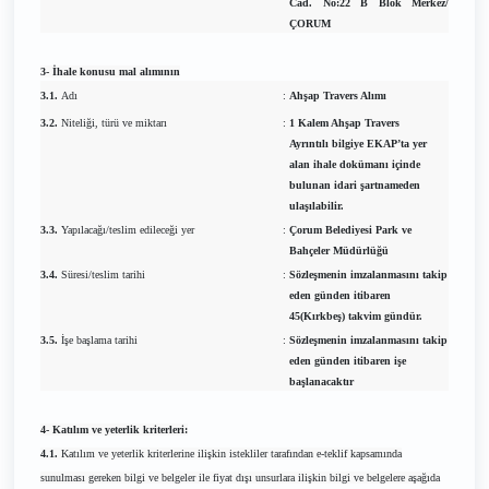
Cad. No:22 B Blok Merkez/
ÇORUM
3- İhale konusu mal alımının
3.1.
Adı
:
Ahşap Travers Alımı
3.2.
Niteliği, türü ve miktarı
:
1 Kalem Ahşap Travers
Ayrıntılı bilgiye EKAP’ta yer
alan ihale dokümanı içinde
bulunan idari şartnameden
ulaşılabilir.
3.3.
Yapılacağı/teslim edileceği yer
:
Çorum Belediyesi Park ve
Bahçeler Müdürlüğü
3.4.
Süresi/teslim tarihi
:
Sözleşmenin imzalanmasını takip
eden günden itibaren
45(Kırkbeş) takvim gündür.
3.5.
İşe başlama tarihi
:
Sözleşmenin imzalanmasını takip
eden günden itibaren işe
başlanacaktır
4- Katılım ve yeterlik kriterleri:
4.1.
Katılım ve yeterlik kriterlerine ilişkin istekliler tarafından e-teklif kapsamında
sunulması gereken bilgi ve belgeler ile fiyat dışı unsurlara ilişkin bilgi ve belgelere aşağıda