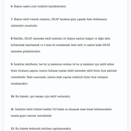
6-
İhaleye sadece yerli istekliler katılabilecektir.
7-
İhaleye teklif verecek olanların, EKAP hesabına giriş yaparak ihale dokümanını
indirmeleri zorunludur.
8-
Teklifler, EKAP üzerinden teklif mektubu ile ihaleye katılım belgesi ve diğer ekler
kullanılarak hazırlanacak ve e-imza ile imzalanarak ihale tarih ve saatine kadar EKAP
üzerinden gönderilecektir.
9-
İstekliler tekliflerini, her bir iş kaleminin miktarı ile bu iş kalemleri için teklif edilen
birim fiyatların çarpımı sonucu bulunan toplam bedel üzerinden teklif birim fiyat şeklinde
vereceklerdir. İhale sonucunda, üzerine ihale yapılan istekliyle birim fiyat sözleşme
imzalanacaktır.
10-
Bu ihalede, işin tamamı için teklif verilecektir.
11-
İstekliler teklif ettikleri bedelin %3’ünden az olmamak üzere kendi belirleyecekleri
tutarda geçici teminat vereceklerdir.
12-
Bu ihalede elektronik eksiltme yapılmayacaktır.