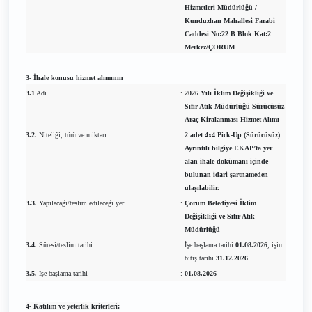
Hizmetleri Müdürlüğü /
Kunduzhan Mahallesi Farabi
Caddesi No:22 B Blok Kat:2
Merkez/ÇORUM
3- İhale konusu hizmet alımının
3.1
Adı
:
2026 Yılı İklim Değişikliği ve
Sıfır Atık Müdürlüğü Sürücüsüz
Araç Kiralanması Hizmet Alımı
3.2.
Niteliği, türü ve miktarı
:
2 adet 4x4 Pick-Up (Sürücüsüz)
Ayrıntılı bilgiye EKAP’ta yer
alan ihale dokümanı içinde
bulunan idari şartnameden
ulaşılabilir.
3.3.
Yapılacağı/teslim edileceği yer
:
Çorum Belediyesi İklim
Değişikliği ve Sıfır Atık
Müdürlüğü
3.4.
Süresi/teslim tarihi
:
İşe başlama tarihi
01.08.2026
, işin
bitiş tarihi
31.12.2026
3.5.
İşe başlama tarihi
:
01.08.2026
4- Katılım ve yeterlik kriterleri: