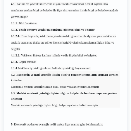
4.1.
Katılım ve yeterlik kriterlerine ilişkin istekliler tarafından e-teklif kapsamında
sunulması gereken bilgi ve belgeler ile fiyat dışı unsurlara ilişkin bilgi ve belgelere aşağıda
yer verilmiştir:
4.1.1.
Teklif mektubu.
4.1.2. Teklif vermeye yetkili olunduğunu gösteren bilgi ve belgeler:
4.1.2.1.
Tüzel kişilerde; isteklilerin yönetimindeki görevliler ile ilgisine göre, ortaklar ve
ortaklık oranlarına (halka arz edilen hisseler hariç)/üyelerine/kurucularına ilişkin bilgi ve
belgeler.
4.1.2.2.
Vekâleten ihaleye katılma halinde vekile ilişkin bilgi ve belgeler.
4.1.3.
Geçici teminat.
4.1.4
İsteklinin iş ortaklığı olması halinde iş ortaklığı beyannamesi.
4.2. Ekonomik ve mali yeterliğe ilişkin bilgi ve belgeler ile bunların taşıması gereken
kriterler:
Ekonomik ve mali yeterliğe ilişkin bilgi, belge veya kriter belirtilmemiştir.
4.3. Mesleki ve teknik yeterliğe ilişkin bilgi ve belgeler ile bunların taşıması gereken
kriterler:
Mesleki ve teknik yeterliğe ilişkin bilgi, belge veya kriter belirtilmemiştir.
5-
Ekonomik açıdan en avantajlı teklif sadece fiyat esasına göre belirlenecektir.