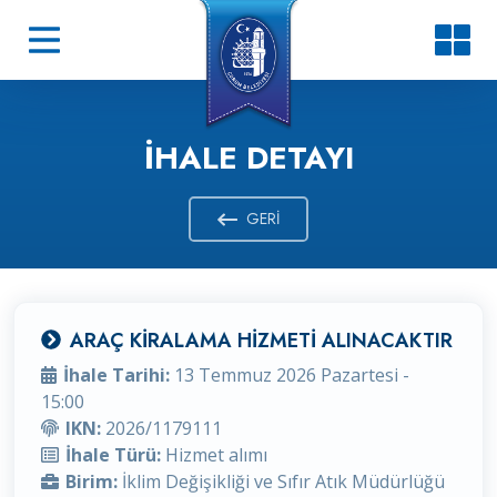
İHALE DETAYI
GERI
ARAÇ KİRALAMA HİZMETİ ALINACAKTIR
İhale Tarihi:
13 Temmuz 2026 Pazartesi -
15:00
IKN:
2026/1179111
İhale Türü:
Hizmet alımı
Birim:
İklim Değişikliği ve Sıfır Atık Müdürlüğü