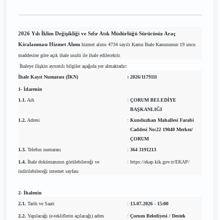
2026 Yılı İklim Değişikliği ve Sıfır Atık Müdürlüğü Sürücüsüz Araç
Kiralanması Hizmet Alımı
hizmet alımı 4734 sayılı Kamu İhale Kanununun 19 uncu
maddesine göre açık ihale usulü ile ihale edilecektir.
İhaleye ilişkin ayrıntılı bilgiler aşağıda yer almaktadır:
İhale Kayıt Numarası (İKN)
:
2026/1179111
1- İdarenin
1.1.
Adı
:
ÇORUM BELEDİYE
BAŞKANLIĞI
1.2.
Adresi
:
Kunduzhan Mahallesi Farabi
Caddesi No:22 19040 Merkez/
ÇORUM
1.3.
Telefon numarası
:
364 3191213
1.4.
İhale dokümanının görülebileceği ve
:
https://ekap.kik.gov.tr/EKAP/
indirilebileceği internet sayfası
2- İhalenin
2.1.
Tarih ve Saati
:
13.07.2026 - 15:00
2.2.
Yapılacağı (e-tekliflerin açılacağı) adres
:
Çorum Belediyesi / Destek