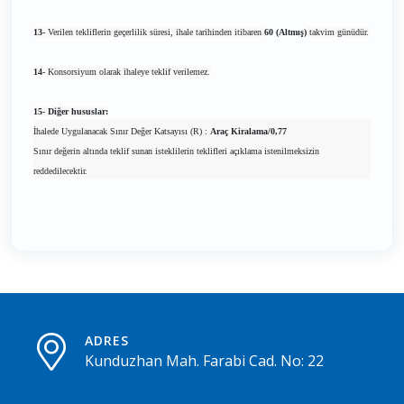
13-
Verilen tekliflerin geçerlilik süresi, ihale tarihinden itibaren
60 (Altmış)
takvim günüdür.
14-
Konsorsiyum olarak ihaleye teklif verilemez.
15- Diğer hususlar:
İhalede Uygulanacak Sınır Değer Katsayısı (R) :
Araç Kiralama/0,77
Sınır değerin altında teklif sunan isteklilerin teklifleri açıklama istenilmeksizin
reddedilecektir.
ADRES
Kunduzhan Mah. Farabi Cad. No: 22