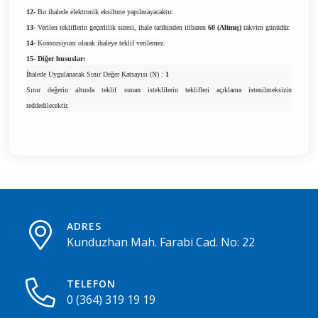
12-
Bu ihalede elektronik eksiltme yapılmayacaktır.
13-
Verilen tekliflerin geçerlilik süresi, ihale tarihinden itibaren
60 (Altmış)
takvim günüdür.
14-
Konsorsiyum olarak ihaleye teklif verilemez.
15- Diğer hususlar:
İhalede Uygulanacak Sınır Değer Katsayısı (N) :
1
Sınır değerin altında teklif sunan isteklilerin teklifleri açıklama istenilmeksizin
reddedilecektir.
ADRES
Kunduzhan Mah. Farabi Cad. No: 22
TELEFON
0 (364) 319 19 19