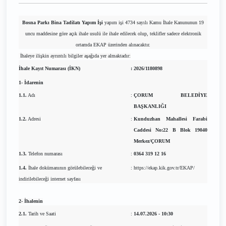
Bosna Parkı Bina Tadilatı Yapım İşi
yapım işi 4734 sayılı Kamu İhale Kanununun 19
uncu maddesine göre açık ihale usulü ile ihale edilecek olup, teklifler sadece elektronik
ortamda EKAP üzerinden alınacaktır.
İhaleye ilişkin ayrıntılı bilgiler aşağıda yer almaktadır:
İhale Kayıt Numarası (İKN)
:
2026/1180898
1- İdarenin
1.1.
Adı
:
ÇORUM BELEDİYE
BAŞKANLIĞI
1.2.
Adresi
:
Kunduzhan Mahallesi Farabi
Caddesi No:22 B Blok 19040
Merkez/ÇORUM
1.3.
Telefon numarası
:
0364 319 12 16
1.4.
İhale dokümanının görülebileceği ve
:
https://ekap.kik.gov.tr/EKAP/
indirilebileceği internet sayfası
2- İhalenin
2.1.
Tarih ve Saati
:
14.07.2026 - 10:30