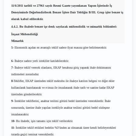
11/6/2011 tarihli ve 27961 sayılı Resmi Gazete yayımlanan Yapım İşlerinde İş
Deneyiminde Değerlendirilecek Benzer İşlere Dair Tebliğin B/III. Grup işler benzer iş
olarak kabul edilecektir.
4.4.2. Bu ihalede benzer işe denk sayılacak mühendislik ve mimarlık bölümleri:
İnşaat Mühendisliği
Mimarlık
5-
Ekonomik açıdan en avantajlı teklif sadece fiyat esasına göre belirlenecektir.
6-
İhaleye sadece yerli istekliler katılabilecektir.
7-
İhaleye teklif verecek olanların, EKAP hesabına giriş yaparak ihale dokümanını
indirmeleri zorunludur.
8-
Teklifler, EKAP üzerinden teklif mektubu ile ihaleye katılım belgesi ve diğer ekler
kullanılarak hazırlanacak ve e-imza ile imzalanarak ihale tarih ve saatine kadar EKAP
üzerinden gönderilecektir.
9-
İstekliler tekliflerini, anahtar teslimi götürü bedel üzerinden vereceklerdir. İhale
sonucunda, üzerine ihale yapılan istekliyle anahtar teslimi götürü bedel sözleşme
imzalanacaktır.
10-
Bu ihalede, işin tamamı için teklif verilecektir.
11-
İstekliler teklif ettikleri bedelin %3’ünden az olmamak üzere kendi belirleyecekleri
tutarda geçici teminat vereceklerdir.