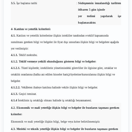
3.5.
İşe başlama tarihi
:
Sözleşmenin imzalandığı tarihten
itibaren 5 gün içinde
yer teslimi yapılarak işe
başlanacaktır.
4- Katılım ve yeterlik kriterleri:
4.1.
Katılım ve yeterlik kriterlerine ilişkin istekliler tarafından e-teklif kapsamında
sunulması gereken bilgi ve belgeler ile fiyat dışı unsurlara ilişkin bilgi ve belgelere aşağıda
yer verilmiştir:
4.1.1.
Teklif mektubu.
4.1.2. Teklif vermeye yetkili olunduğunu gösteren bilgi ve belgeler:
4.1.2.1.
Tüzel kişilerde; isteklilerin yönetimindeki görevliler ile ilgisine göre, ortaklar ve
ortaklık oranlarına (halka arz edilen hisseler hariç)/üyelerine/kurucularına ilişkin bilgi ve
belgeler.
4.1.2.2.
Vekâleten ihaleye katılma halinde vekile ilişkin bilgi ve belgeler.
4.1.3.
Geçici teminat.
4.1.4
İsteklinin iş ortaklığı olması halinde iş ortaklığı beyannamesi.
4.2. Ekonomik ve mali yeterliğe ilişkin bilgi ve belgeler ile bunların taşıması gereken
kriterler:
Ekonomik ve mali yeterliğe ilişkin bilgi, belge veya kriter belirtilmemiştir.
4.3. Mesleki ve teknik yeterliğe ilişkin bilgi ve belgeler ile bunların taşıması gereken