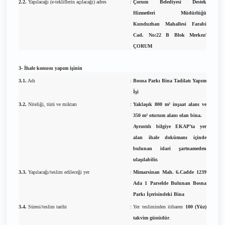
2.2.
Yapılacağı (e-tekliflerin açılacağı) adres
:
Çorum Belediyesi Destek
Hizmetleri Müdürlüğü
Kunduzhan Mahallesi Farabi
Cad. No:22 B Blok Merkez/
ÇORUM
3- İhale konusu yapım işinin
3.1.
Adı
:
Bosna Parkı Bina Tadilatı Yapım
İşi
3.2.
Niteliği, türü ve miktarı
:
Yaklaşık 800 m² inşaat alanı ve
350 m² oturum alanı olan bina.
Ayrıntılı bilgiye EKAP’ta yer
alan ihale dokümanı içinde
bulunan idari şartnameden
ulaşılabilir.
3.3.
Yapılacağı/teslim edileceği yer
:
Mimarsinan Mah. 6.Cadde 1239
Ada 1 Parselde Bulunan Bosna
Parkı İçerisindeki Bina
3.4.
Süresi/teslim tarihi
:
Yer tesliminden itibaren
100 (Yüz)
takvim günüdür
.