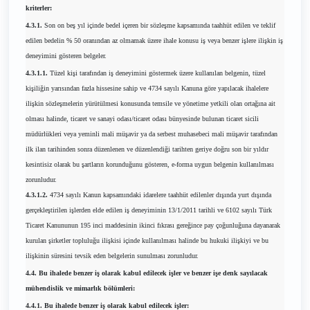
kriterler:
4.3.1.
Son on beş yıl içinde bedel içeren bir sözleşme kapsamında taahhüt edilen ve teklif
edilen bedelin % 50 oranından az olmamak üzere ihale konusu iş veya benzer işlere ilişkin iş
deneyimini gösteren belgeler.
4.3.1.1.
Tüzel kişi tarafından iş deneyimini göstermek üzere kullanılan belgenin, tüzel
kişiliğin yarısından fazla hissesine sahip ve 4734 sayılı Kanuna göre yapılacak ihalelere
ilişkin sözleşmelerin yürütülmesi konusunda temsile ve yönetime yetkili olan ortağına ait
olması halinde, ticaret ve sanayi odası/ticaret odası bünyesinde bulunan ticaret sicili
müdürlükleri veya yeminli mali müşavir ya da serbest muhasebeci mali müşavir tarafından
ilk ilan tarihinden sonra düzenlenen ve düzenlendiği tarihten geriye doğru son bir yıldır
kesintisiz olarak bu şartların korunduğunu gösteren, e-forma uygun belgenin kullanılması
zorunludur.
4.3.1.2.
4734 sayılı Kanun kapsamındaki idarelere taahhüt edilenler dışında yurt dışında
gerçekleştirilen işlerden elde edilen iş deneyiminin 13/1/2011 tarihli ve 6102 sayılı Türk
Ticaret Kanununun 195 inci maddesinin ikinci fıkrası gereğince pay çoğunluğuna dayanarak
kurulan şirketler topluluğu ilişkisi içinde kullanılması halinde bu hukuki ilişkiyi ve bu
ilişkinin süresini tevsik eden belgelerin sunulması zorunludur.
4.4. Bu ihalede benzer iş olarak kabul edilecek işler ve benzer işe denk sayılacak
mühendislik ve mimarlık bölümleri:
4.4.1. Bu ihalede benzer iş olarak kabul edilecek işler: