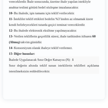
vereceklerdir. İhale sonucunda, üzerine ihale yapılan istekliyle
anahtar teslimi götürü bedel sözleşme imzalanacaktır.
10-
Bu ihalede, işin tamamı için teklif verilecektir.
11-
İstekliler teklif ettikleri bedelin %3’ünden az olmamak üzere
kendi belirleyecekleri tutarda geçici teminat vereceklerdir.
12-
Bu ihalede elektronik eksiltme yapılmayacaktır.
13-
Verilen tekliflerin geçerlilik süresi, ihale tarihinden itibaren
60
(Altmış)
takvim günüdür.
14-
Konsorsiyum olarak ihaleye teklif verilemez.
15- Diğer hususlar:
İhalede Uygulanacak Sınır Değer Katsayısı (N) :
1
Sınır değerin altında teklif sunan isteklilerin teklifleri açıklama
istenilmeksizin reddedilecektir.