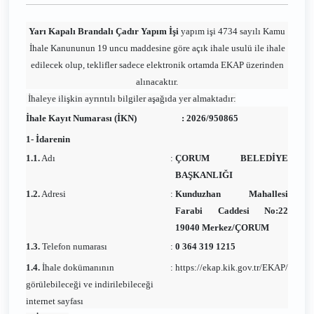
Yarı Kapalı Brandalı Çadır Yapım İşi
yapım işi 4734 sayılı Kamu
İhale Kanununun 19 uncu maddesine göre açık ihale usulü ile ihale
edilecek olup, teklifler sadece elektronik ortamda EKAP üzerinden
alınacaktır.
İhaleye ilişkin ayrıntılı bilgiler aşağıda yer almaktadır:
İhale Kayıt Numarası (İKN)
:
2026/950865
1- İdarenin
1.1.
Adı
:
ÇORUM BELEDİYE
BAŞKANLIĞI
1.2.
Adresi
:
Kunduzhan Mahallesi
Farabi Caddesi No:22
19040 Merkez/ÇORUM
1.3.
Telefon numarası
:
0 364 319 1215
1.4.
İhale dokümanının
:
https://ekap.kik.gov.tr/EKAP/
görülebileceği ve indirilebileceği
internet sayfası