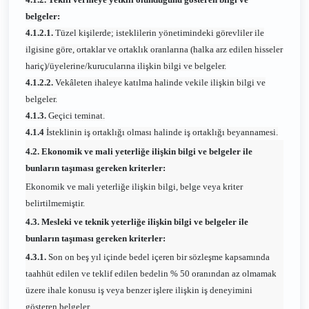
belgeler:
4.1.2.1.
Tüzel kişilerde; isteklilerin yönetimindeki görevliler ile
ilgisine göre, ortaklar ve ortaklık oranlarına (halka arz edilen hisseler
hariç)/üyelerine/kurucularına ilişkin bilgi ve belgeler.
4.1.2.2.
Vekâleten ihaleye katılma halinde vekile ilişkin bilgi ve
belgeler.
4.1.3.
Geçici teminat.
4.1.4
İsteklinin iş ortaklığı olması halinde iş ortaklığı beyannamesi.
4.2. Ekonomik ve mali yeterliğe ilişkin bilgi ve belgeler ile
bunların taşıması gereken kriterler:
Ekonomik ve mali yeterliğe ilişkin bilgi, belge veya kriter
belirtilmemiştir.
4.3. Mesleki ve teknik yeterliğe ilişkin bilgi ve belgeler ile
bunların taşıması gereken kriterler:
4.3.1.
Son on beş yıl içinde bedel içeren bir sözleşme kapsamında
taahhüt edilen ve teklif edilen bedelin % 50 oranından az olmamak
üzere ihale konusu iş veya benzer işlere ilişkin iş deneyimini
gösteren belgeler.