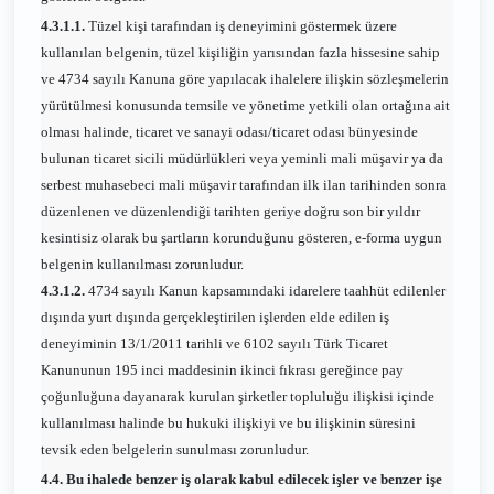
4.3.1.1.
Tüzel kişi tarafından iş deneyimini göstermek üzere
kullanılan belgenin, tüzel kişiliğin yarısından fazla hissesine sahip
ve 4734 sayılı Kanuna göre yapılacak ihalelere ilişkin sözleşmelerin
yürütülmesi konusunda temsile ve yönetime yetkili olan ortağına ait
olması halinde, ticaret ve sanayi odası/ticaret odası bünyesinde
bulunan ticaret sicili müdürlükleri veya yeminli mali müşavir ya da
serbest muhasebeci mali müşavir tarafından ilk ilan tarihinden sonra
düzenlenen ve düzenlendiği tarihten geriye doğru son bir yıldır
kesintisiz olarak bu şartların korunduğunu gösteren, e-forma uygun
belgenin kullanılması zorunludur.
4.3.1.2.
4734 sayılı Kanun kapsamındaki idarelere taahhüt edilenler
dışında yurt dışında gerçekleştirilen işlerden elde edilen iş
deneyiminin 13/1/2011 tarihli ve 6102 sayılı Türk Ticaret
Kanununun 195 inci maddesinin ikinci fıkrası gereğince pay
çoğunluğuna dayanarak kurulan şirketler topluluğu ilişkisi içinde
kullanılması halinde bu hukuki ilişkiyi ve bu ilişkinin süresini
tevsik eden belgelerin sunulması zorunludur.
4.4. Bu ihalede benzer iş olarak kabul edilecek işler ve benzer işe