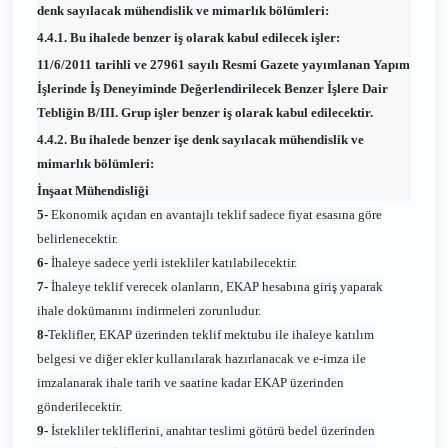
denk sayılacak mühendislik ve mimarlık bölümleri:
4.4.1. Bu ihalede benzer iş olarak kabul edilecek işler:
11/6/2011 tarihli ve 27961 sayılı Resmi Gazete yayımlanan Yapım
İşlerinde İş Deneyiminde Değerlendirilecek Benzer İşlere Dair
Tebliğin B/III. Grup işler benzer iş olarak kabul edilecektir.
4.4.2. Bu ihalede benzer işe denk sayılacak mühendislik ve
mimarlık bölümleri:
İnşaat Mühendisliği
5-
Ekonomik açıdan en avantajlı teklif sadece fiyat esasına göre
belirlenecektir.
6-
İhaleye sadece yerli istekliler katılabilecektir.
7-
İhaleye teklif verecek olanların, EKAP hesabına giriş yaparak
ihale dokümanını indirmeleri zorunludur.
8-
Teklifler, EKAP üzerinden teklif mektubu ile ihaleye katılım
belgesi ve diğer ekler kullanılarak hazırlanacak ve e-imza ile
imzalanarak ihale tarih ve saatine kadar EKAP üzerinden
gönderilecektir.
9-
İstekliler tekliflerini, anahtar teslimi götürü bedel üzerinden