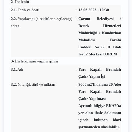
2- İhalenin
2.1.
Tarih ve Saati
:
15.06.2026 - 10:30
2.2.
Yapılacağı (e-tekliflerin açılacağı)
:
Çorum Belediyesi /
adres
Destek Hizmetleri
Müdürlüğü / Kunduzhan
Mahallesi Farabi
Caddesi No:22 B Blok
Kat:2 Merkez/ÇORUM
3- İhale konusu yapım işinin
3.1.
Adı
:
Yarı Kapalı Brandalı
Çadır Yapım İşi
3.2.
Niteliği, türü ve miktarı
:
8000m2'lik alana 20 Adet
Yarı Kapalı Brandalı
Çadır Yapılması
Ayrıntılı bilgiye EKAP’ta
yer alan ihale dokümanı
içinde bulunan idari
şartnameden ulaşılabilir.