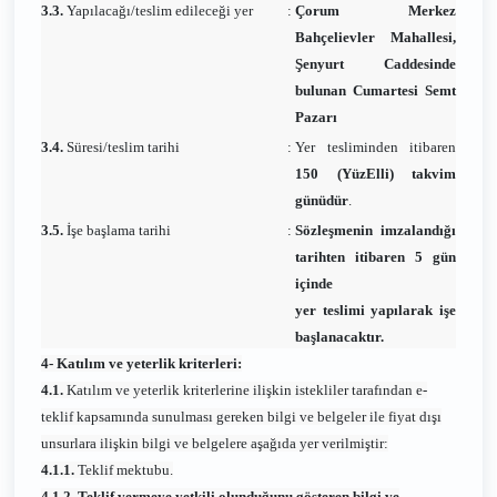
3.3.
Yapılacağı/teslim edileceği yer
:
Çorum Merkez
Bahçelievler Mahallesi,
Şenyurt Caddesinde
bulunan Cumartesi Semt
Pazarı
3.4.
Süresi/teslim tarihi
:
Yer tesliminden itibaren
150 (YüzElli) takvim
günüdür
.
3.5.
İşe başlama tarihi
:
Sözleşmenin imzalandığı
tarihten itibaren 5 gün
içinde
yer teslimi yapılarak işe
başlanacaktır.
4- Katılım ve yeterlik kriterleri:
4.1.
Katılım ve yeterlik kriterlerine ilişkin istekliler tarafından e-
teklif kapsamında sunulması gereken bilgi ve belgeler ile fiyat dışı
unsurlara ilişkin bilgi ve belgelere aşağıda yer verilmiştir:
4.1.1.
Teklif mektubu.
4.1.2. Teklif vermeye yetkili olunduğunu gösteren bilgi ve