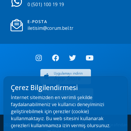
0 (501) 100 19 19
E-POSTA
iletisim@corum.bel.tr
Uygulamayı indirin
App Store
Çerez Bilgilendirmesi
Uygulamayı indirin
Google Play
İnternet sitemizden en verimli şekilde
faydalanabilmeniz ve kullanıcı deneyiminizi
geliştirebilmek için çerezler (cookie)
kullanmaktayız. Bu web sitesini kullanarak
2022 - 2026 © Çorum Belediyesi Bilgi İşlem Müdürlüğü tarafından
çerezleri kullanmamıza izin vermiş olursunuz.
❤️ ile tasarlanmıştır.