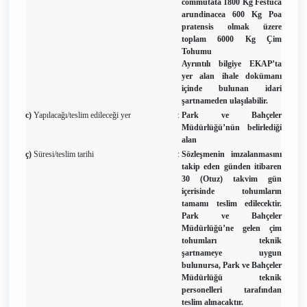
commutata 1800 Kg Festuca
arundinacea 600 Kg Poa
pratensis olmak üzere
toplam 6000 Kg Çim
Tohumu
Ayrıntılı bilgiye EKAP’ta
yer alan ihale dokümanı
içinde bulunan idari
şartnameden ulaşılabilir.
c)
Yapılacağı/teslim edileceği yer
:
Park ve Bahçeler
Müdürlüğü’nün belirlediği
alan
ç)
Süresi/teslim tarihi
:
Sözleşmenin imzalanmasını
takip eden günden itibaren
30 (Otuz) takvim gün
içerisinde tohumların
tamamı teslim edilecektir.
Park ve Bahçeler
Müdürlüğü’ne gelen çim
tohumları teknik
şartnameye uygun
bulunursa, Park ve Bahçeler
Müdürlüğü teknik
personelleri tarafından
teslim alınacaktır.