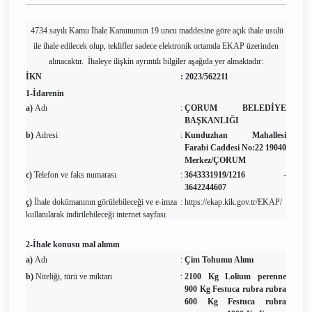
4734 sayılı Kamu İhale Kanununun 19 uncu maddesine göre açık ihale usulü
ile ihale edilecek olup, teklifler sadece elektronik ortamda EKAP üzerinden
alınacaktır. İhaleye ilişkin ayrıntılı bilgiler aşağıda yer almaktadır:
İKN
:
2023/562211
1-İdarenin
a)
Adı
:
ÇORUM BELEDİYE
BAŞKANLIĞI
b)
Adresi
:
Kunduzhan Mahallesi
Farabi Caddesi No:22 19040
Merkez/ÇORUM
c)
Telefon ve faks numarası
:
3643331919/1216 -
3642244607
ç)
İhale dokümanının görülebileceği ve e-imza
:
https://ekap.kik.gov.tr/EKAP/
kullanılarak indirilebileceği internet sayfası
2-İhale konusu mal alımın
a)
Adı
:
Çim Tohumu Alımı
b)
Niteliği, türü ve miktarı
:
2100 Kg Lolium perenne
900 Kg Festuca rubra rubra
600 Kg Festuca rubra