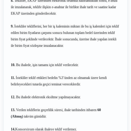
8.
Teklifler, EKAP üzerinden elektronik ortamda hazırlandıktan sonra, e-imza
ile imzalanarak, teklife ilişkin e-anahtar ile birlikte ihale tarih ve saatine kadar
EKAP üzerinden gönderilecektir.
9.
İstekliler tekliflerini, her bir iş kaleminin miktarı ile bu iş kalemleri için teklif
edilen birim fiyatların çarpımı sonucu bulunan toplam bedel üzerinden teklif
birim fiyat şeklinde verilecektir. İhale sonucunda, üzerine ihale yapılan istekli
ile birim fiyat sözleşme imzalanacaktır.
10.
Bu ihalede, işin tamamı için teklif verilecektir.
11.
İstekliler teklif ettikleri bedelin %3’ünden az olmamak üzere kendi
belirleyecekleri tutarda geçici teminat vereceklerdir.
12.
Bu ihalede elektronik eksiltme yapılmayacaktır.
13.
Verilen tekliflerin geçerlilik süresi, ihale tarihinden itibaren
60
(Altmış)
takvim günüdür.
14.
Konsorsiyum olarak ihaleye teklif verilemez.