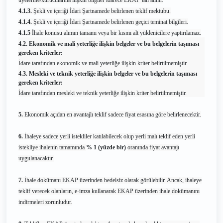
üyelerine/kurucularına ilişkin bilgiler idarece EKAP’tan alınır.
4.1.3.
Şekli ve içeriği İdari Şartnamede belirlenen teklif mektubu.
4.1.4.
Şekli ve içeriği İdari Şartnamede belirlenen geçici teminat bilgileri.
4.1.5
İhale konusu alımın tamamı veya bir kısmı alt yüklenicilere yaptırılamaz.
4.2. Ekonomik ve mali yeterliğe ilişkin belgeler ve bu belgelerin taşıması
gereken kriterler:
İdare tarafından ekonomik ve mali yeterliğe ilişkin kriter belirtilmemiştir.
4.3. Mesleki ve teknik yeterliğe ilişkin belgeler ve bu belgelerin taşıması
gereken kriterler:
İdare tarafından mesleki ve teknik yeterliğe ilişkin kriter belirtilmemiştir.
5.
Ekonomik açıdan en avantajlı teklif sadece fiyat esasına göre belirlenecektir.
6.
İhaleye sadece yerli istekliler katılabilecek olup yerli malı teklif eden yerli
istekliye ihalenin tamamında
% 1 (yüzde bir)
oranında fiyat avantajı
uygulanacaktır.
7.
İhale dokümanı EKAP üzerinden bedelsiz olarak görülebilir. Ancak, ihaleye
teklif verecek olanların, e-imza kullanarak EKAP üzerinden ihale dokümanını
indirmeleri zorunludur.