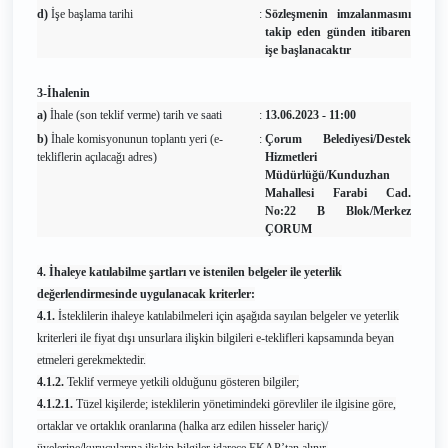
d)
İşe başlama tarihi
:
Sözleşmenin imzalanmasını
takip eden günden itibaren
işe başlanacaktır
3-İhalenin
a)
İhale (son teklif verme) tarih ve saati
:
13.06.2023 - 11:00
b)
İhale komisyonunun toplantı yeri (e-
:
Çorum Belediyesi/Destek
tekliflerin açılacağı adres)
Hizmetleri
Müdürlüğü/Kunduzhan
Mahallesi Farabi Cad.
No:22 B Blok/Merkez
ÇORUM
4. İhaleye katılabilme şartları ve istenilen belgeler ile yeterlik
değerlendirmesinde uygulanacak kriterler:
4.1.
İsteklilerin ihaleye katılabilmeleri için aşağıda sayılan belgeler ve yeterlik
kriterleri ile fiyat dışı unsurlara ilişkin bilgileri e-teklifleri kapsamında beyan
etmeleri gerekmektedir.
4.1.2.
Teklif vermeye yetkili olduğunu gösteren bilgiler;
4.1.2.1.
Tüzel kişilerde; isteklilerin yönetimindeki görevliler ile ilgisine göre,
ortaklar ve ortaklık oranlarına (halka arz edilen hisseler hariç)/