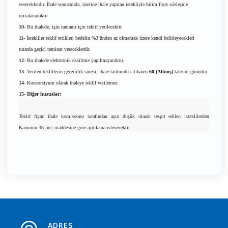
vereceklerdir. İhale sonucunda, üzerine ihale yapılan istekliyle birim fiyat sözleşme
imzalanacaktır.
10-
Bu ihalede, işin tamamı için teklif verilecektir.
11-
İstekliler teklif ettikleri bedelin %3’ünden az olmamak üzere kendi belirleyecekleri
tutarda geçici teminat vereceklerdir.
12-
Bu ihalede elektronik eksiltme yapılmayacaktır.
13-
Verilen tekliflerin geçerlilik süresi, ihale tarihinden itibaren
60 (Altmış)
takvim günüdür.
14-
Konsorsiyum olarak ihaleye teklif verilemez.
15- Diğer hususlar:
Teklif fiyatı ihale komisyonu tarafından aşırı düşük olarak tespit edilen isteklilerden
Kanunun 38 inci maddesine göre açıklama istenecektir.
ADRES