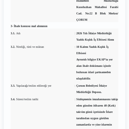
Hizmetleri Müdürlüğü
Kunduzhan Mahallesi Farabi
Cad. No:22 B Blok Merkez/
ÇORUM
3- İhale konusu mal alımının
3.1.
Adı
:
2026 Yılı İtfaiye Müdürlüğü
Yazlık-Kışlık İş Elbisesi Alımı
3.2.
Niteliği, türü ve miktarı
:
10 Kalem Yazlık-Kışlık İş
Elbisesi
Ayrıntılı bilgiye EKAP’ta yer
alan ihale dokümanı içinde
bulunan idari şartnameden
ulaşılabilir.
3.3.
Yapılacağı/teslim edileceği yer
:
Çorum Belediyesi İtfaiye
Müdürlüğü Deposu.
3.4.
Süresi/teslim tarihi
:
Sözleşmenin imzalanmasını takip
eden günden itibaren 40 (Kırk)
takvim günü içerisinde İdare
tarafından uygun görülen
zamanlarda ve yine idarenin