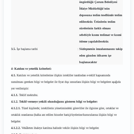
öngördüğü Çorum Belediyesi
İtfaiye Müdürlüğü'nün
deposuna teslim tesellümle teslim
edilecektir. Ürünlerin teslim
sürelerinin farklı olması
sebebiyle kısmı teslimat ve kısmi
ödeme yapılabilecektir.
3.5.
İşe başlama tarihi
:
Sözleşmenin imzalanmasını takip
eden günden itibaren işe
başlanacaktır
4- Katılım ve yeterlik kriterleri:
4.1.
Katılım ve yeterlik kriterlerine ilişkin istekliler tarafından e-teklif kapsamında
sunulması gereken bilgi ve belgeler ile fiyat dışı unsurlara ilişkin bilgi ve belgelere aşağıda
yer verilmiştir:
4.1.1.
Teklif mektubu.
4.1.2. Teklif vermeye yetkili olunduğunu gösteren bilgi ve belgeler:
4.1.2.1.
Tüzel kişilerde; isteklilerin yönetimindeki görevliler ile ilgisine göre, ortaklar ve
ortaklık oranlarına (halka arz edilen hisseler hariç)/üyelerine/kurucularına ilişkin bilgi ve
belgeler.
4.1.2.2.
Vekâleten ihaleye katılma halinde vekile ilişkin bilgi ve belgeler.