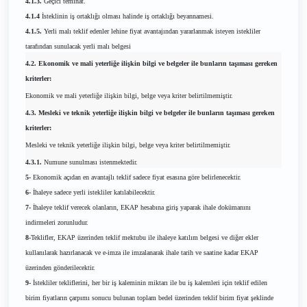
4.1.3.
Geçici teminat.
4.1.4
İsteklinin iş ortaklığı olması halinde iş ortaklığı beyannamesi.
4.1.5.
Yerli malı teklif edenler lehine fiyat avantajından yararlanmak isteyen istekliler
tarafından sunulacak yerli malı belgesi
4.2. Ekonomik ve mali yeterliğe ilişkin bilgi ve belgeler ile bunların taşıması gereken
kriterler:
Ekonomik ve mali yeterliğe ilişkin bilgi, belge veya kriter belirtilmemiştir.
4.3. Mesleki ve teknik yeterliğe ilişkin bilgi ve belgeler ile bunların taşıması gereken
kriterler:
Mesleki ve teknik yeterliğe ilişkin bilgi, belge veya kriter belirtilmemiştir.
4.3.1.
Numune sunulması istenmektedir.
5-
Ekonomik açıdan en avantajlı teklif sadece fiyat esasına göre belirlenecektir.
6-
İhaleye sadece yerli istekliler katılabilecektir.
7-
İhaleye teklif verecek olanların, EKAP hesabına giriş yaparak ihale dokümanını
indirmeleri zorunludur.
8-
Teklifler, EKAP üzerinden teklif mektubu ile ihaleye katılım belgesi ve diğer ekler
kullanılarak hazırlanacak ve e-imza ile imzalanarak ihale tarih ve saatine kadar EKAP
üzerinden gönderilecektir.
9-
İstekliler tekliflerini, her bir iş kaleminin miktarı ile bu iş kalemleri için teklif edilen
birim fiyatların çarpımı sonucu bulunan toplam bedel üzerinden teklif birim fiyat şeklinde