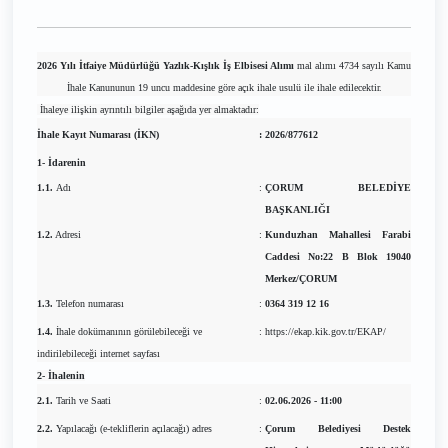
2026 Yılı İtfaiye Müdürlüğü Yazlık-Kışlık İş Elbisesi Alımı
mal alımı 4734 sayılı Kamu
İhale Kanununun 19 uncu maddesine göre açık ihale usulü ile ihale edilecektir.
İhaleye ilişkin ayrıntılı bilgiler aşağıda yer almaktadır:
İhale Kayıt Numarası (İKN)
:
2026/877612
1- İdarenin
1.1.
Adı
:
ÇORUM BELEDİYE
BAŞKANLIĞI
1.2.
Adresi
:
Kunduzhan Mahallesi Farabi
Caddesi No:22 B Blok 19040
Merkez/ÇORUM
1.3.
Telefon numarası
:
0364 319 12 16
1.4.
İhale dokümanının görülebileceği ve
:
https://ekap.kik.gov.tr/EKAP/
indirilebileceği internet sayfası
2- İhalenin
2.1.
Tarih ve Saati
:
02.06.2026 - 11:00
2.2.
Yapılacağı (e-tekliflerin açılacağı) adres
:
Çorum Belediyesi Destek