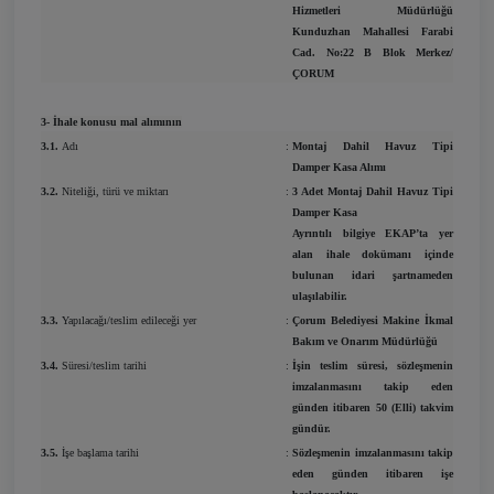
Hizmetleri Müdürlüğü
Kunduzhan Mahallesi Farabi
Cad. No:22 B Blok Merkez/
ÇORUM
3- İhale konusu mal alımının
3.1.
Adı
:
Montaj Dahil Havuz Tipi
Damper Kasa Alımı
3.2.
Niteliği, türü ve miktarı
:
3 Adet Montaj Dahil Havuz Tipi
Damper Kasa
Ayrıntılı bilgiye EKAP’ta yer
alan ihale dokümanı içinde
bulunan idari şartnameden
ulaşılabilir.
3.3.
Yapılacağı/teslim edileceği yer
:
Çorum Belediyesi Makine İkmal
Bakım ve Onarım Müdürlüğü
3.4.
Süresi/teslim tarihi
:
İşin teslim süresi, sözleşmenin
imzalanmasını takip eden
günden itibaren 50 (Elli) takvim
gündür.
3.5.
İşe başlama tarihi
:
Sözleşmenin imzalanmasını takip
eden günden itibaren işe