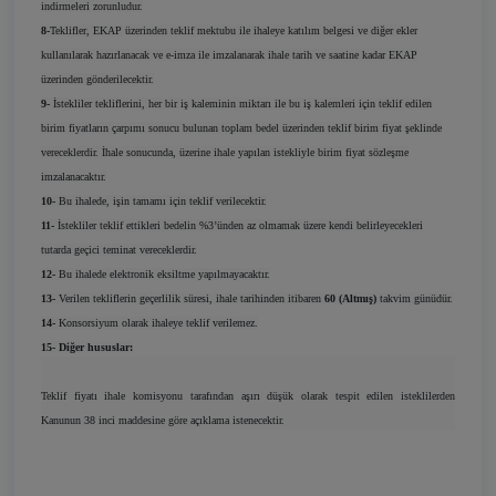
indirmeleri zorunludur.
8-
Teklifler, EKAP üzerinden teklif mektubu ile ihaleye katılım belgesi ve diğer ekler
kullanılarak hazırlanacak ve e-imza ile imzalanarak ihale tarih ve saatine kadar EKAP
üzerinden gönderilecektir.
9-
İstekliler tekliflerini, her bir iş kaleminin miktarı ile bu iş kalemleri için teklif edilen
birim fiyatların çarpımı sonucu bulunan toplam bedel üzerinden teklif birim fiyat şeklinde
vereceklerdir. İhale sonucunda, üzerine ihale yapılan istekliyle birim fiyat sözleşme
imzalanacaktır.
10-
Bu ihalede, işin tamamı için teklif verilecektir.
11-
İstekliler teklif ettikleri bedelin %3’ünden az olmamak üzere kendi belirleyecekleri
tutarda geçici teminat vereceklerdir.
12-
Bu ihalede elektronik eksiltme yapılmayacaktır.
13-
Verilen tekliflerin geçerlilik süresi, ihale tarihinden itibaren
60 (Altmış)
takvim günüdür.
14-
Konsorsiyum olarak ihaleye teklif verilemez.
15- Diğer hususlar:
Teklif fiyatı ihale komisyonu tarafından aşırı düşük olarak tespit edilen isteklilerden
Kanunun 38 inci maddesine göre açıklama istenecektir.