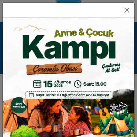
İHALE DETAYI
GERI
HAVUZ TİPİ DAMPER KASA SATIN
ALINACAKTIR
İhale Tarihi:
20 Nisan 2026 Pazartesi - 10:30
IKN:
2026/543562
İhale Türü:
Mal alımı
Birim:
Makine İkmal, Bakım ve Onarım