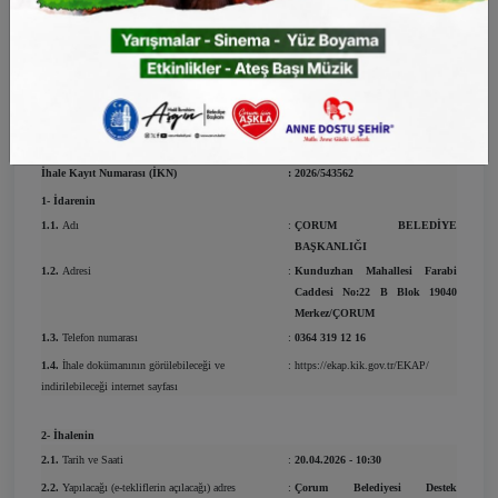
Müdürlüğü
Montaj Dahil Havuz Tipi Damper Kasa Alımı
mal alımı 4734 sayılı Kamu İhale
Kanununun 19 uncu maddesine göre açık ihale usulü ile ihale edilecektir.
İhaleye ilişkin ayrıntılı bilgiler aşağıda yer almaktadır:
İhale Kayıt Numarası (İKN)
:
2026/543562
1- İdarenin
1.1.
Adı
:
ÇORUM BELEDİYE
BAŞKANLIĞI
1.2.
Adresi
:
Kunduzhan Mahallesi Farabi
Caddesi No:22 B Blok 19040
Merkez/ÇORUM
1.3.
Telefon numarası
:
0364 319 12 16
1.4.
İhale dokümanının görülebileceği ve
:
https://ekap.kik.gov.tr/EKAP/
indirilebileceği internet sayfası
2- İhalenin
2.1.
Tarih ve Saati
:
20.04.2026 - 10:30
2.2.
Yapılacağı (e-tekliflerin açılacağı) adres
:
Çorum Belediyesi Destek