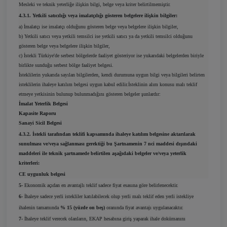
Mesleki ve teknik yeterliğe ilişkin bilgi, belge veya kriter belirtilmemiştir.
4.3.1. Yetkili satıcılığı veya imalatçılığı gösteren belgelere ilişkin bilgiler:
a) İmalatçı ise imalatçı olduğunu gösteren belge veya belgelere ilişkin bilgiler,
b) Yetkili satıcı veya yetkili temsilci ise yetkili satıcı ya da yetkili temsilci olduğunu
gösteren belge veya belgelere ilişkin bilgiler,
c) İstekli Türkiye'de serbest bölgelerde faaliyet gösteriyor ise yukarıdaki belgelerden biriyle
birlikte sunduğu serbest bölge faaliyet belgesi.
İsteklilerin yukarıda sayılan bilgilerden, kendi durumuna uygun bilgi veya bilgileri belirten
isteklilerin ihaleye katılım belgesi uygun kabul edilir.İsteklinin alım konusu malı teklif
etmeye yetkisinin bulunup bulunmadığını gösteren belgeler şunlardır:
İmalat Yeterlik Belgesi
Kapasite Raporu
Sanayi Sicil Belgesi
4.3.2. İstekli tarafından teklifi kapsamında ihaleye katılım belgesine aktarılarak
sunulması ve/veya sağlanması gerektiği bu Şartnamenin 7 nci maddesi dışındaki
maddeleri ile teknik şartnamede belirtilen aşağıdaki belgeler ve/veya yeterlik
kriterleri:
CE uygunluk belgesi
5-
Ekonomik açıdan en avantajlı teklif sadece fiyat esasına göre belirlenecektir.
6-
İhaleye sadece yerli istekliler katılabilecek olup yerli malı teklif eden yerli istekliye
ihalenin tamamında
% 15 (yüzde on beş)
oranında fiyat avantajı uygulanacaktır.
7-
İhaleye teklif verecek olanların, EKAP hesabına giriş yaparak ihale dokümanını