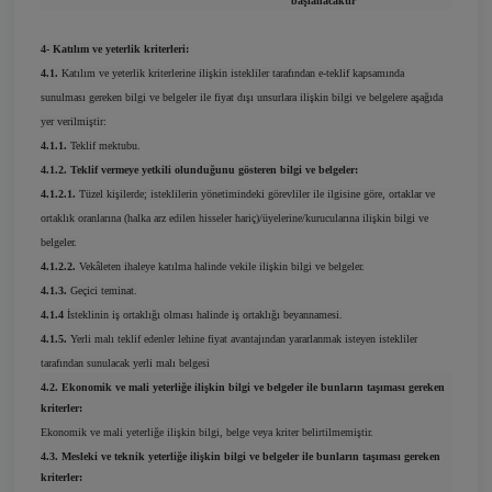
başlanacaktır
4- Katılım ve yeterlik kriterleri:
4.1.
Katılım ve yeterlik kriterlerine ilişkin istekliler tarafından e-teklif kapsamında
sunulması gereken bilgi ve belgeler ile fiyat dışı unsurlara ilişkin bilgi ve belgelere aşağıda
yer verilmiştir:
4.1.1.
Teklif mektubu.
4.1.2. Teklif vermeye yetkili olunduğunu gösteren bilgi ve belgeler:
4.1.2.1.
Tüzel kişilerde; isteklilerin yönetimindeki görevliler ile ilgisine göre, ortaklar ve
ortaklık oranlarına (halka arz edilen hisseler hariç)/üyelerine/kurucularına ilişkin bilgi ve
belgeler.
4.1.2.2.
Vekâleten ihaleye katılma halinde vekile ilişkin bilgi ve belgeler.
4.1.3.
Geçici teminat.
4.1.4
İsteklinin iş ortaklığı olması halinde iş ortaklığı beyannamesi.
4.1.5.
Yerli malı teklif edenler lehine fiyat avantajından yararlanmak isteyen istekliler
tarafından sunulacak yerli malı belgesi
4.2. Ekonomik ve mali yeterliğe ilişkin bilgi ve belgeler ile bunların taşıması gereken
kriterler:
Ekonomik ve mali yeterliğe ilişkin bilgi, belge veya kriter belirtilmemiştir.
4.3. Mesleki ve teknik yeterliğe ilişkin bilgi ve belgeler ile bunların taşıması gereken
kriterler: