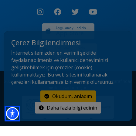
Uygulamayı indirin
App Store
Çerez Bilgilendirmesi
Uygulamayı indirin
Google Play
İnternet sitemizden en verimli şekilde
faydalanabilmeniz ve kullanıcı deneyiminizi
geliştirebilmek için çerezler (cookie)
kullanmaktayız. Bu web sitesini kullanarak
2022 - 2026 © Çorum Belediyesi Bilgi İşlem Müdürlüğü tarafından
çerezleri kullanmamıza izin vermiş olursunuz.
❤️ ile tasarlanmıştır.
Okudum, anladım
Daha fazla bilgi edinin