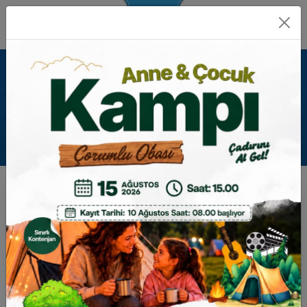
İHALE DETAYI
GERI
MÜLKİYETİ BELEDİYEMİZE AİT SEBZE VE
MEYVE HALİNDE BULUNAN 1 ADET
İŞYERİNİN VE LOKANTANIN KİRA İHALESİ
İhale Tarihi:
15 Mart 2023 Çarşamba - 14:30
IKN:
1790533
İhale Türü:
Kiraya verme