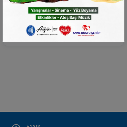
Birim:
Emlak ve İstimlak Müdürlüğü
İhale dosyasını görüntüleyemiyorsanız indirmek
için
tıklayın
ADRES