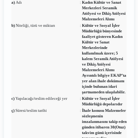
a)
Adı
:
Kadın Kültür ve Sanat
Merkezleri Seramik
Atölyesi ve Dikiş Atölyesi
Malzemeleri Alımı
b)
Niteliği, türü ve miktarı
:
Kültür ve Sosyal İşler
Müdürlüğü bünyesinde
faaliyet gösteren Kadın
Kültür ve Sanat
Merkezlerinde
kullanılmak üzere; 5
kalem Seramik Atölyesi
ve Dikiş Atölyesi
Malzemeleri Alımı
Ayrıntılı bilgiye EKAP’ta
yer alan ihale dokümanı
içinde bulunan idari
şartnameden ulaşılabilir.
c)
Yapılacağı/teslim edileceği yer
:
Kültür ve Sosyal İşler
Müdürlüğü depolarıdır
ç)
Süresi/teslim tarihi
:
İhale konusu Malzemeler
sözleşmenin
imzalanmasını takip eden
günden itibaren 30(Otuz)
takvim günü içerisinde