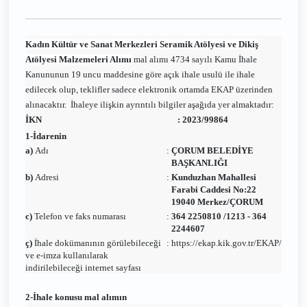
Kadın Kültür ve Sanat Merkezleri Seramik Atölyesi ve Dikiş
Atölyesi Malzemeleri Alımı
mal alımı 4734 sayılı Kamu İhale
Kanununun 19 uncu maddesine göre açık ihale usulü ile ihale
edilecek olup, teklifler sadece elektronik ortamda EKAP üzerinden
alınacaktır. İhaleye ilişkin ayrıntılı bilgiler aşağıda yer almaktadır:
İKN
:
2023/99864
1-İdarenin
a)
Adı
:
ÇORUM BELEDİYE
BAŞKANLIĞI
b)
Adresi
:
Kunduzhan Mahallesi
Farabi Caddesi No:22
19040 Merkez/ÇORUM
c)
Telefon ve faks numarası
:
364 2250810 /1213 - 364
2244607
ç)
İhale dokümanının görülebileceği
:
https://ekap.kik.gov.tr/EKAP/
ve e-imza kullanılarak
indirilebileceği internet sayfası
2-İhale konusu mal alımın