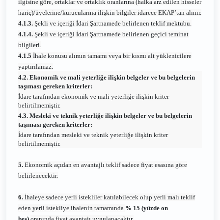
ilgisine göre, ortaklar ve ortaklık oranlarına (halka arz edilen hisseler
hariç)/üyelerine/kurucularına ilişkin bilgiler idarece EKAP’tan alınır.
4.1.3.
Şekli ve içeriği İdari Şartnamede belirlenen teklif mektubu.
4.1.4.
Şekli ve içeriği İdari Şartnamede belirlenen geçici teminat
bilgileri.
4.1.5
İhale konusu alımın tamamı veya bir kısmı alt yüklenicilere
yaptırılamaz.
4.2. Ekonomik ve mali yeterliğe ilişkin belgeler ve bu belgelerin
taşıması gereken kriterler:
İdare tarafından ekonomik ve mali yeterliğe ilişkin kriter
belirtilmemiştir.
4.3. Mesleki ve teknik yeterliğe ilişkin belgeler ve bu belgelerin
taşıması gereken kriterler:
İdare tarafından mesleki ve teknik yeterliğe ilişkin kriter
belirtilmemiştir.
5.
Ekonomik açıdan en avantajlı teklif sadece fiyat esasına göre
belirlenecektir.
6.
İhaleye sadece yerli istekliler katılabilecek olup yerli malı teklif
eden yerli istekliye ihalenin tamamında
% 15 (yüzde on
beş)
oranında fiyat avantajı uygulanacaktır.