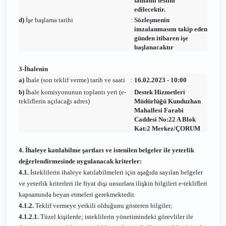
tamamı teslim
edilecektir.
d)
İşe başlama tarihi
:
Sözleşmenin
imzalanmasını takip eden
günden itibaren işe
başlanacaktır
3-İhalenin
a)
İhale (son teklif verme) tarih ve saati
:
16.02.2023 - 10:00
b)
İhale komisyonunun toplantı yeri (e-
:
Destek Hizmetleri
tekliflerin açılacağı adres)
Müdürlüğü Kunduzhan
Mahallesi Farabi
Caddesi No:22 A Blok
Kat:2 Merkez/ÇORUM
4. İhaleye katılabilme şartları ve istenilen belgeler ile yeterlik
değerlendirmesinde uygulanacak kriterler:
4.1.
İsteklilerin ihaleye katılabilmeleri için aşağıda sayılan belgeler
ve yeterlik kriterleri ile fiyat dışı unsurlara ilişkin bilgileri e-teklifleri
kapsamında beyan etmeleri gerekmektedir.
4.1.2.
Teklif vermeye yetkili olduğunu gösteren bilgiler;
4.1.2.1.
Tüzel kişilerde; isteklilerin yönetimindeki görevliler ile