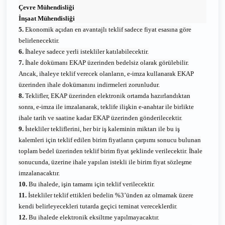
Çevre Mühendisliği
İnşaat Mühendisliği
5.
Ekonomik açıdan en avantajlı teklif sadece fiyat esasına göre
belirlenecektir.
6.
İhaleye sadece yerli istekliler katılabilecektir.
7.
İhale dokümanı EKAP üzerinden bedelsiz olarak görülebilir.
Ancak, ihaleye teklif verecek olanların, e-imza kullanarak EKAP
üzerinden ihale dokümanını indirmeleri zorunludur.
8.
Teklifler, EKAP üzerinden elektronik ortamda hazırlandıktan
sonra, e-imza ile imzalanarak, teklife ilişkin e-anahtar ile birlikte
ihale tarih ve saatine kadar EKAP üzerinden gönderilecektir.
9.
İstekliler tekliflerini, her bir iş kaleminin miktarı ile bu iş
kalemleri için teklif edilen birim fiyatların çarpımı sonucu bulunan
toplam bedel üzerinden teklif birim fiyat şeklinde verilecektir. İhale
sonucunda, üzerine ihale yapılan istekli ile birim fiyat sözleşme
imzalanacaktır.
10.
Bu ihalede, işin tamamı için teklif verilecektir.
11.
İstekliler teklif ettikleri bedelin %3’ünden az olmamak üzere
kendi belirleyecekleri tutarda geçici teminat vereceklerdir.
12.
Bu ihalede elektronik eksiltme yapılmayacaktır.