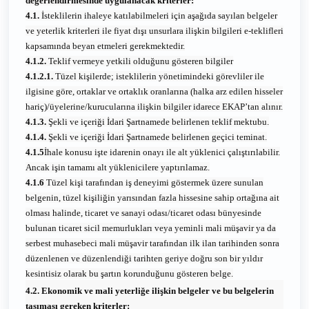
değerlendirmesinde uygulanacak kriterler:
4.1.
İsteklilerin ihaleye katılabilmeleri için aşağıda sayılan belgeler
ve yeterlik kriterleri ile fiyat dışı unsurlara ilişkin bilgileri e-teklifleri
kapsamında beyan etmeleri gerekmektedir.
4.1.2.
Teklif vermeye yetkili olduğunu gösteren bilgiler
4.1.2.1.
Tüzel kişilerde; isteklilerin yönetimindeki görevliler ile
ilgisine göre, ortaklar ve ortaklık oranlarına (halka arz edilen hisseler
hariç)/üyelerine/kurucularına ilişkin bilgiler idarece EKAP’tan alınır.
4.1.3.
Şekli ve içeriği İdari Şartnamede belirlenen teklif mektubu.
4.1.4.
Şekli ve içeriği İdari Şartnamede belirlenen geçici teminat.
4.1.5
İhale konusu işte idarenin onayı ile alt yüklenici çalıştırılabilir.
Ancak işin tamamı alt yüklenicilere yaptırılamaz.
4.1.6
Tüzel kişi tarafından iş deneyimi göstermek üzere sunulan
belgenin, tüzel kişiliğin yarısından fazla hissesine sahip ortağına ait
olması halinde, ticaret ve sanayi odası/ticaret odası bünyesinde
bulunan ticaret sicil memurlukları veya yeminli mali müşavir ya da
serbest muhasebeci mali müşavir tarafından ilk ilan tarihinden sonra
düzenlenen ve düzenlendiği tarihten geriye doğru son bir yıldır
kesintisiz olarak bu şartın korunduğunu gösteren belge.
4.2. Ekonomik ve mali yeterliğe ilişkin belgeler ve bu belgelerin
taşıması gereken kriterler: