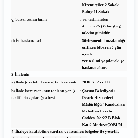
Kiremitçiler 2.Sokak,
Bahçe 11.Sokak
ç)
Süresi/teslim tarihi
:
Yer tesliminden
itibaren
75 (YetmişBeş)
takvim günüdür
.
d)
İşe başlama tarihi
:
Sözleşmenin imzalandığı
tarihten itibaren 5 gün
içinde
yer teslimi yapılarak işe
başlanacaktır.
3-İhalenin
a)
İhale (son teklif verme) tarih ve saati
:
20.06.2025 - 11:00
b)
İhale komisyonunun toplantı yeri (e-
:
Çorum Belediyesi /
tekliflerin açılacağı adres)
Destek Hizmetleri
Müdürlüğü / Kunduzhan
Mahallesi Farabi
Caddesi No:22 B Blok
Kat:2 Merkez/ÇORUM
4. İhaleye katılabilme şartları ve istenilen belgeler ile yeterlik