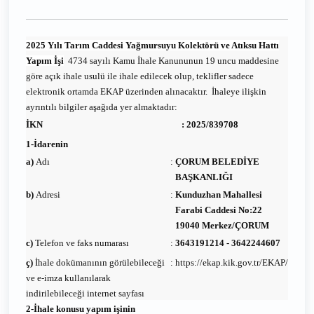
2025 Yılı Tarım Caddesi Yağmursuyu Kolektörü ve Atıksu Hattı
Yapım İşi
4734 sayılı Kamu İhale Kanununun 19 uncu maddesine
göre açık ihale usulü ile ihale edilecek olup, teklifler sadece
elektronik ortamda EKAP üzerinden alınacaktır. İhaleye ilişkin
ayrıntılı bilgiler aşağıda yer almaktadır:
İKN
:
2025/839708
1-İdarenin
a)
Adı
:
ÇORUM BELEDİYE
BAŞKANLIĞI
b)
Adresi
:
Kunduzhan Mahallesi
Farabi Caddesi No:22
19040 Merkez/ÇORUM
c)
Telefon ve faks numarası
:
3643191214 - 3642244607
ç)
İhale dokümanının görülebileceği
:
https://ekap.kik.gov.tr/EKAP/
ve e-imza kullanılarak
indirilebileceği internet sayfası
2-İhale konusu yapım işinin