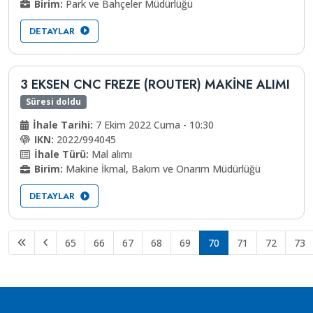
Birim:
Park ve Bahçeler Müdürlüğü
DETAYLAR
3 EKSEN CNC FREZE (ROUTER) MAKİNE ALIMI
Süresi doldu
İhale Tarihi:
7 Ekim 2022 Cuma - 10:30
IKN:
2022/994045
İhale Türü:
Mal alımı
Birim:
Makine İkmal, Bakım ve Onarım Müdürlüğü
DETAYLAR
65
66
67
68
69
70
71
72
73