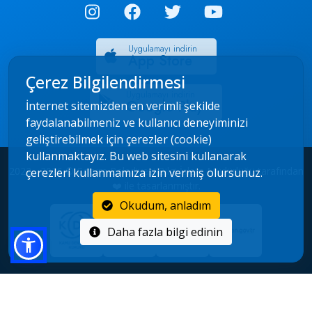
Uygulamayı indirin
App Store
Çerez Bilgilendirmesi
Uygulamayı indirin
Google Play
İnternet sitemizden en verimli şekilde
faydalanabilmeniz ve kullanıcı deneyiminizi
geliştirebilmek için çerezler (cookie)
kullanmaktayız. Bu web sitesini kullanarak
2022 - 2026 © Çorum Belediyesi Bilgi İşlem Müdürlüğü tarafından
çerezleri kullanmamıza izin vermiş olursunuz.
❤️ ile tasarlanmıştır.
Okudum, anladım
Daha fazla bilgi edinin