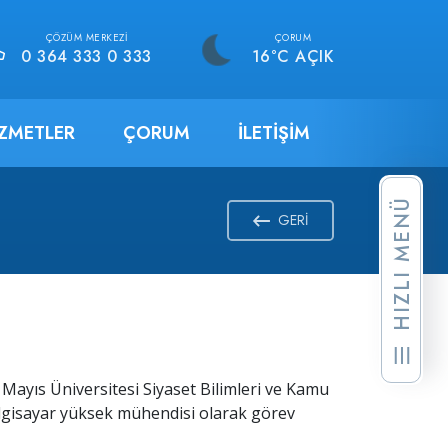
ÇÖZÜM MERKEZI
ÇORUM
0 364 333 0 333
16°C AÇIK
IZMETLER
ÇORUM
İLETIŞIM
HIZLI MENÜ
GERI
ayıs Üniversitesi Siyaset Bilimleri ve Kamu
lgisayar yüksek mühendisi olarak görev