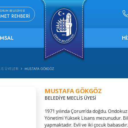
ORUM BELEDIYESI
ZMET REHBERI
MSAL
H
IS ÜYELERI
MUSTAFA GÖKGÖZ
MUSTAFA GÖKGÖZ
BELEDİYE MECLİS ÜYESİ
1971 yılında Çorum’da doğdu. Ondokuz M
Yönetimi Yüksek Lisans mezunudur. Bi
yapmaktadır. Evli ve iki çocuk babasıdır.