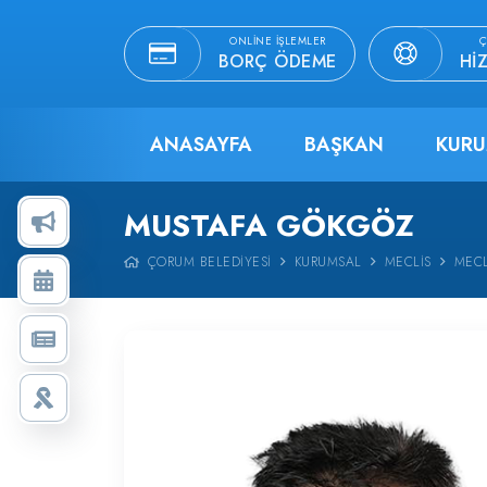
ONLINE İŞLEMLER
Ç
BORÇ ÖDEME
HI
ANASAYFA
BAŞKAN
KURU
MUSTAFA GÖKGÖZ
ÇORUM BELEDIYESI
KURUMSAL
MECLIS
MECL