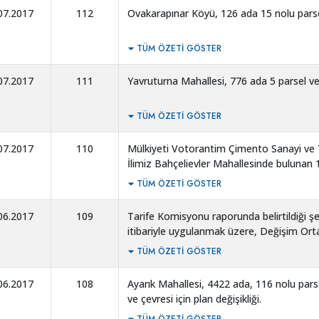
07.2017
112
Ovakarapınar Köyü, 126 ada 15 nolu parselin
TÜM ÖZETI GÖSTER
07.2017
111
Yavruturna Mahallesi, 776 ada 5 parsel ve y
TÜM ÖZETI GÖSTER
07.2017
110
Mülkiyeti Votorantim Çimento Sanayi ve T
İlimiz Bahçelievler Mahallesinde bulunan
pafta, 171 ada, 14 nolu parselin tamamı 
TÜM ÖZETI GÖSTER
pafta, 171 ada, 15 nolu parselin bir kısmın
olduğundan, gayrimenkullerin trampa edil
06.2017
109
Tarife Komisyonu raporunda belirtildiği şe
itibariyle uygulanmak üzere, Değişim Ortak
OY BİRLİĞİYLE Kabul edilmiştir.
TÜM ÖZETI GÖSTER
06.2017
108
Ayarık Mahallesi, 4422 ada, 116 nolu pars
ve çevresi için plan değişikliği.