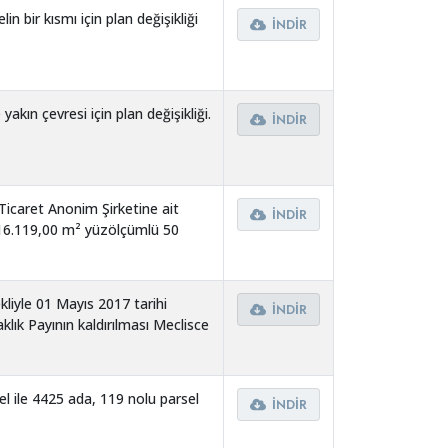
 bir kısmı için plan değişikliği
İNDIR
akın çevresi için plan değişikliği.
İNDIR
icaret Anonim Şirketine ait
İNDIR
 16.119,00 m² yüzölçümlü 50
ile 22.961,00 m² yüzölçümlü 50
a Belediyemizin ihtiyacı hasıl
mesi.
kliyle 01 Mayıs 2017 tarihi
İNDIR
lık Payının kaldırılması Meclisce
el ile 4425 ada, 119 nolu parsel
İNDIR