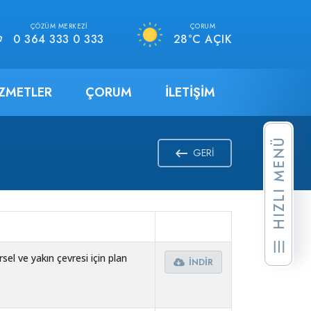
ÇÖZÜM MERKEZI
ÇORUM
0 364 333 0 333
28°C AÇIK
IZMETLER
ÇORUM
İLETIŞIM
HIZLI MENÜ
GERI
el ve yakın çevresi için plan
İNDIR