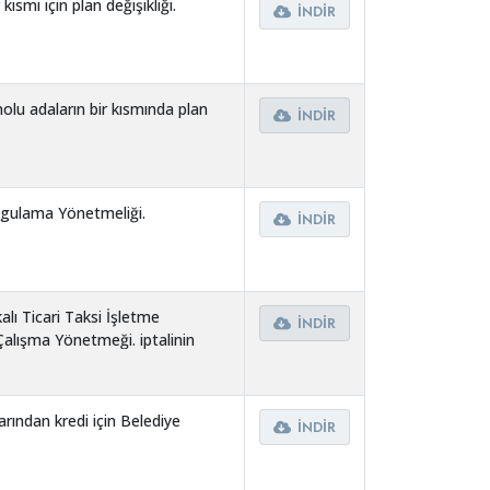
smı için plan değişikliği.
İNDIR
olu adaların bir kısmında plan
İNDIR
ygulama Yönetmeliği.
İNDIR
alı Ticari Taksi İşletme
İNDIR
Çalışma Yönetmeği. iptalinin
rin uygulanması.
rından kredi için Belediye
İNDIR