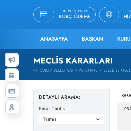
ONLINE İŞLEMLER
Ç
BORÇ ÖDEME
HI
ANASAYFA
BAŞKAN
KURU
MECLIS KARARLARI
ÇORUM BELEDIYESI
KURUMSAL
BELEDIYE MECLI
KARA
DETAYLI ARAMA:
Karar Tarihi:
03.