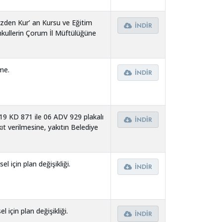
izden Kur’ an Kursu ve Eğitim
İNDIR
kullerin Çorum İl Müftülüğüne
rme.
İNDIR
19 KD 871 ile 06 ADV 929 plakalı
İNDIR
akıt verilmesine, yakıtın Belediye
erilmesi hususunda gerekli
l için plan değişikliği.
İNDIR
 için plan değişikliği.
İNDIR