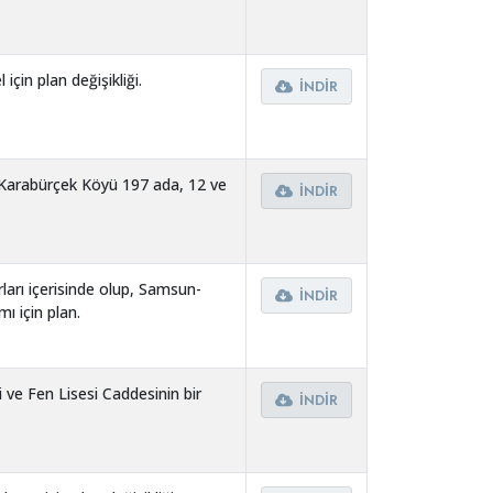
için plan değişikliği.
İNDIR
le Karabürçek Köyü 197 ada, 12 ve
İNDIR
ları içerisinde olup, Samsun-
İNDIR
ı için plan.
ve Fen Lisesi Caddesinin bir
İNDIR