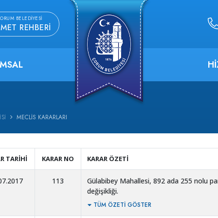
ORUM BELEDIYESI
ZMET REHBERI
MSAL
H
SI
MECLIS KARARLARI
R TARIHI
KARAR NO
KARAR ÖZETI
07.2017
113
Gülabibey Mahallesi, 892 ada 255 nolu pars
değişikliği.
TÜM ÖZETI GÖSTER