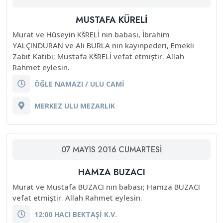
MUSTAFA KÜRELİ
Murat ve Hüseyin KšRELİ nin babası, İbrahim
YALÇINDURAN ve Ali BURLA nın kayınpederi, Emekli
Zabıt Katibi; Mustafa KšRELİ vefat etmiştir. Allah
Rahmet eylesin.
ÖĞLE NAMAZI / ULU CAMİ
MERKEZ ULU MEZARLIK
07
MAYIS
2016
CUMARTESI
HAMZA BUZACI
Murat ve Mustafa BUZACI nın babası; Hamza BUZACI
vefat etmiştir. Allah Rahmet eylesin.
12:00 HACI BEKTAŞİ K.V.