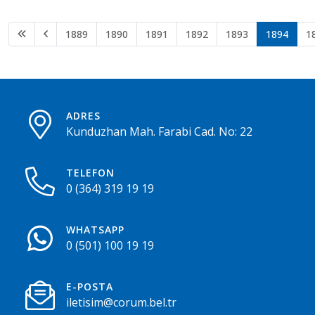
1889
1890
1891
1892
1893
1894
1
ADRES
Kunduzhan Mah. Farabi Cad. No: 22
TELEFON
0 (364) 319 19 19
WHATSAPP
0 (501) 100 19 19
E-POSTA
iletisim@corum.bel.tr