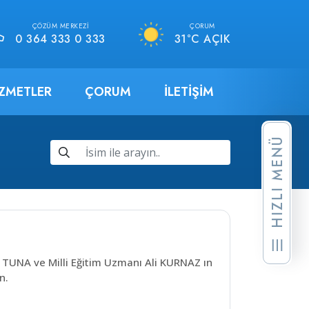
ÇÖZÜM MERKEZI
ÇORUM
0 364 333 0 333
31°C AÇIK
IZMETLER
ÇORUM
İLETIŞIM
HIZLI MENÜ
TUNA ve Milli Eğitim Uzmanı Ali KURNAZ ın
n.