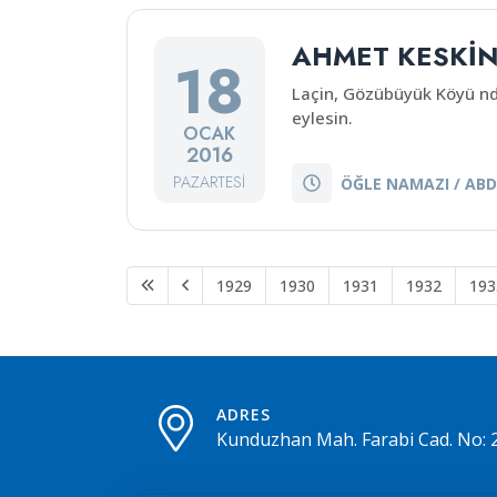
AHMET KESKİ
18
Laçin, Gözübüyük Köyü nd
eylesin.
OCAK
2016
PAZARTESI
ÖĞLE NAMAZI / ABD
1929
1930
1931
1932
193
ADRES
Kunduzhan Mah. Farabi Cad. No: 