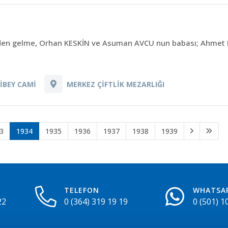
N
en gelme, Orhan KESKİN ve Asuman AVCU nun babası; Ahmet KE
İBEY CAMİ
MERKEZ ÇİFTLİK MEZARLIĞI
3
1934
1935
1936
1937
1938
1939
TELEFON
WHATSA
22
0 (364) 319 19 19
0 (501) 1