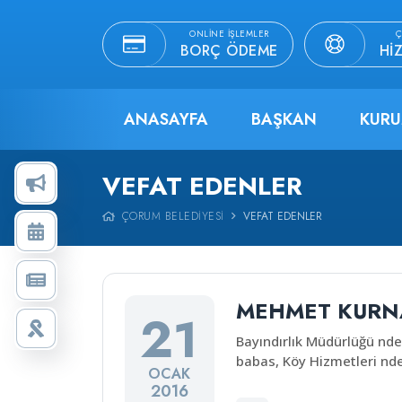
ONLINE İŞLEMLER
Ç
BORÇ ÖDEME
HI
ANASAYFA
BAŞKAN
KURU
VEFAT EDENLER
ÇORUM BELEDIYESI
VEFAT EDENLER
MEHMET KURN
21
Bayındırlık Müdürlüğü nd
babas, Köy Hizmetleri nd
OCAK
2016