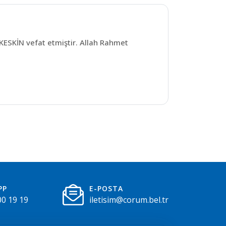
SKİN vefat etmiştir. Allah Rahmet
PP
E-POSTA
00 19 19
iletisim@corum.bel.tr