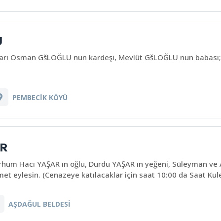
U
arı Osman GšLOĞLU nun kardeşi, Mevlüt GšLOĞLU nun babası; 
PEMBECİK KÖYÜ
R
rhum Hacı YAŞAR ın oğlu, Durdu YAŞAR ın yeğeni, Süleyman ve 
et eylesin. (Cenazeye katılacaklar için saat 10:00 da Saat Kul
AŞDAĞUL BELDESİ