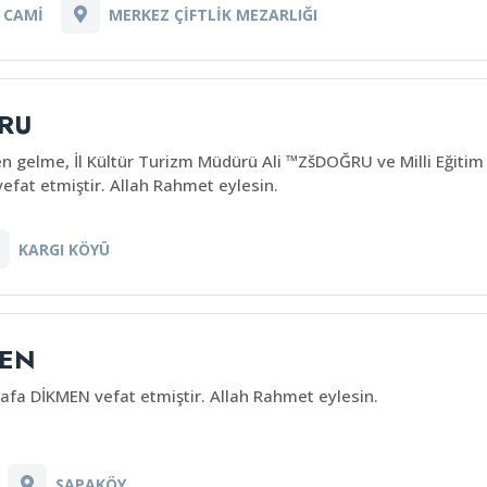
 CAMİ
MERKEZ ÇİFTLİK MEZARLIĞI
RU
n gelme, İl Kültür Turizm Müdürü Ali ™ZšDOĞRU ve Milli Eğit
fat etmiştir. Allah Rahmet eylesin.
KARGI KÖYÜ
MEN
fa DİKMEN vefat etmiştir. Allah Rahmet eylesin.
SAPAKÖY