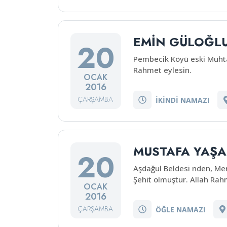
EMİN GÜLOĞL
20
Pembecik Köyü eski Muht
Rahmet eylesin.
OCAK
2016
ÇARŞAMBA
İKİNDİ NAMAZI
MUSTAFA YAŞA
20
Aşdağul Beldesi nden, Me
Şehit olmuştur. Allah Rahm
OCAK
2016
ÇARŞAMBA
ÖĞLE NAMAZI