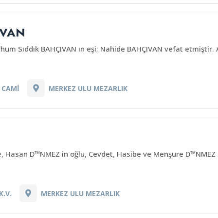
IVAN
hum Sıddık BAHÇIVAN ın eşi; Nahide BAHÇIVAN vefat etmiştir. 
 CAMİ
MERKEZ ULU MEZARLIK
, Hasan D™NMEZ in oğlu, Cevdet, Hasibe ve Menşure D™NMEZ in
K.V.
MERKEZ ULU MEZARLIK