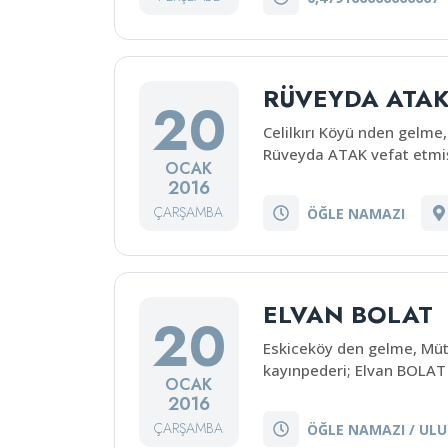
RÜVEYDA ATA
20
Celilkırı Köyü nden gelm
Rüveyda ATAK vefat etmişt
OCAK
2016
ÇARŞAMBA
ÖĞLE NAMAZI
ELVAN BOLAT
20
Eskiceköy den gelme, Müt
kayınpederi; Elvan BOLAT 
OCAK
2016
ÇARŞAMBA
ÖĞLE NAMAZI / ULU