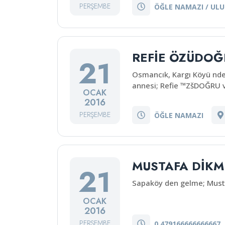
PERŞEMBE
ÖĞLE NAMAZI / ULU
REFİE ÖZÜDOĞ
21
Osmancık, Kargı Köyü nde
annesi; Refie ™ZšDOĞRU ve
OCAK
2016
PERŞEMBE
ÖĞLE NAMAZI
MUSTAFA DİK
21
Sapaköy den gelme; Musta
OCAK
2016
PERŞEMBE
0,479166666666667