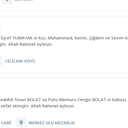
K
e, Eşref YUMAYAK ın kızı, Muhammed, Kerim, Çiğdem ve Sevim A
ir. Allah Rahmet eylesin.
CELİLKIRI KÖYÜ
eahhit Sinan BOLAT ve Polis Memuru Cengiz BOLAT ın babası, 
vefat etmiştir. Allah Rahmet eylesin.
 CAMİ
MERKEZ ULU MEZARLIK