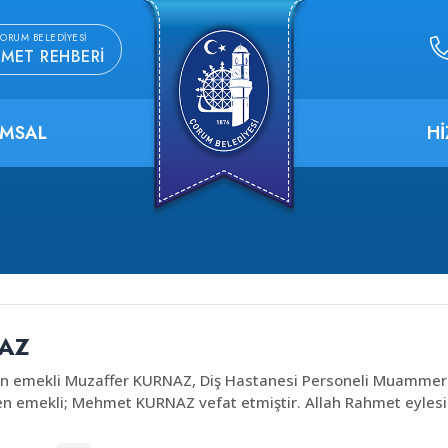
ORUM BELEDIYESI
ZMET REHBERI
MSAL
H
AZ
en emekli Muzaffer KURNAZ, Diş Hastanesi Personeli Muammer 
en emekli; Mehmet KURNAZ vefat etmiştir. Allah Rahmet eylesi