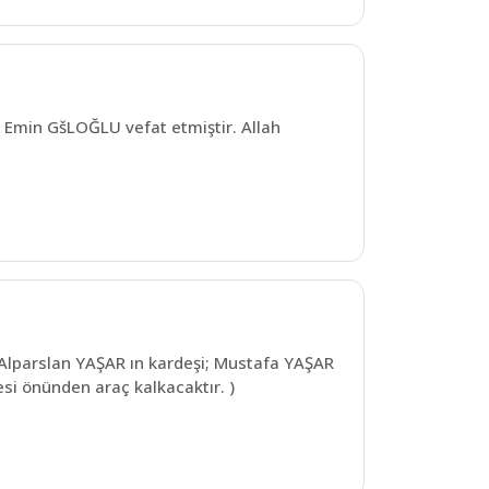
Emin GšLOĞLU vefat etmiştir. Allah
Alparslan YAŞAR ın kardeşi; Mustafa YAŞAR
esi önünden araç kalkacaktır. )