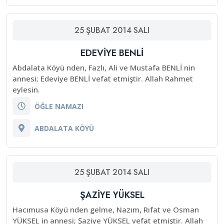
25
ŞUBAT
2014
SALI
EDEVİYE BENLİ
Abdalata Köyü nden, Fazlı, Ali ve Mustafa BENLİ nin
annesi; Edeviye BENLİ vefat etmiştir. Allah Rahmet
eylesin.
ÖĞLE NAMAZI
ABDALATA KÖYÜ
25
ŞUBAT
2014
SALI
ŞAZİYE YÜKSEL
Hacımusa Köyü nden gelme, Nazım, Rıfat ve Osman
YÜKSEL in annesi; Şaziye YÜKSEL vefat etmiştir. Allah