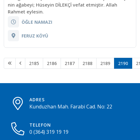
nin ağabeyi; Hüseyin DİLEKÇİ vefat etmiştir. Allah
Rahmet eylesin.
ÖĞLE NAMAZI
FERUZ KÖYÜ
2185
2186
2187
2188
2189
2190
2
ADRES
Kunduzhan Mah. Farabi Cad. No: 22
TELEFON
0 (364) 319 19 19