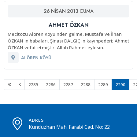
26
NISAN
2013
CUMA
AHMET ÖZKAN
Mecitözü Alören Köyü nden gelme, Mustafa ve İlhan
ÖZKAN ın babaları, Şinası DALGIÇ ın kayınpederi; Ahmet
ÖZKAN vefat etmiştir. Allah Rahmet eylesin.
ALÖREN KÖYÜ
2285
2286
2287
2288
2289
2290
2
ADRES
Kunduzhan Mah. Farabi Cad. No: 22