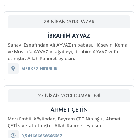
28
NISAN
2013
PAZAR
İBRAHİM AYVAZ
Sanayi Esnafından Ali AYVAZ ın babası, Hüseyin, Kemal
ve Mustafa AYVAZ ın ağabeyi; İbrahim AYVAZ vefat
etmiştir. Allah Rahmet eylesin.
MERKEZ HIDIRLIK
27
NISAN
2013
CUMARTESI
AHMET ÇETİN
Morsümbül köyünden, Bayram ÇETİNin oğlu, Ahmet
ÇETİN vefat etmiştir. Allah Rahmet eylesin.
0,541666666666667