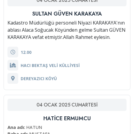
04
OCAK
2025
CUMARTESI
SULTAN GÜVEN KARAKAYA
Kadastro Müdürlüğü personeli Niyazi KARAKAYA'nın
ablası Alaca Soğucak Köyünden gelme Sultan GÜVEN
KARAKAYA vefat etmiştir.Allah Rahmet eylesin.
12.00
HACI BEKTAŞ VELİ KÜLLİYESİ
DEREYAZICI KÖYÜ
04
OCAK
2025
CUMARTESI
HATİCE ERMUMCU
Ana adı:
HATUN
Baba adı:
MUSTAFA