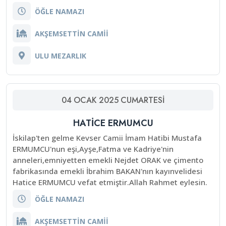
ÖĞLE NAMAZI
AKŞEMSETTİN CAMİİ
ULU MEZARLIK
04
OCAK
2025
CUMARTESI
HATİCE ERMUMCU
İskilap'ten gelme Kevser Camii İmam Hatibi Mustafa
ERMUMCU'nun eşi,Ayşe,Fatma ve Kadriye'nin
anneleri,emniyetten emekli Nejdet ORAK ve çimento
fabrikasında emekli İbrahim BAKAN'nın kayınvelidesi
Hatice ERMUMCU vefat etmiştir.Allah Rahmet eylesin.
ÖĞLE NAMAZI
AKŞEMSETTİN CAMİİ