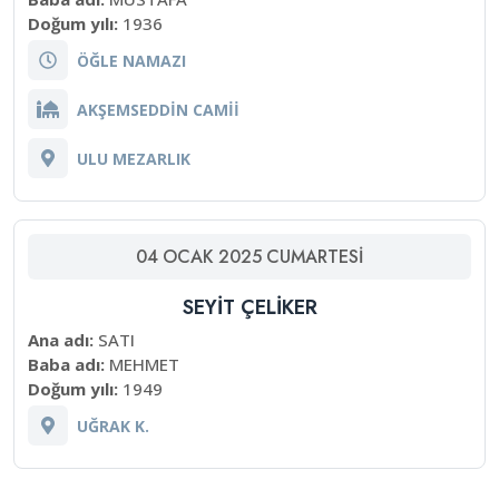
Doğum yılı:
1936
ÖĞLE NAMAZI
AKŞEMSEDDİN CAMİİ
ULU MEZARLIK
04
OCAK
2025
CUMARTESI
SEYİT ÇELİKER
Ana adı:
SATI
Baba adı:
MEHMET
Doğum yılı:
1949
UĞRAK K.