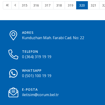
315
316
317
318
319
320
321
3
ADRES
Kunduzhan Mah. Farabi Cad. No: 22
TELEFON
0 (364) 319 19 19
WHATSAPP
0 (501) 100 19 19
E-POSTA
iletisim@corum.bel.tr