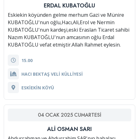
ERDAL KUBATOĞLU
Eskiekin köyünden gelme merhum Gazi ve Münire
KUBATOĞLU'nun oğlu,Hacı,Ali,Erol ve Nermin
KUBATOĞLU'nun kardeşi,eski Eraslan Ticaret sahibi
Nazım KUBATOĞLU'nun amcasının oğlu Erdal
KUBATOĞLU vefat etmiştir.Allah Rahmet eylesin.
15.00
HACI BEKTAŞ VELİ KÜLLİYESİ
ESKİEKİN KÖYÜ
04
OCAK
2025
CUMARTESI
ALİ OSMAN SARI
Abdurrahman ve Abdurrahim SAR'nın babaları