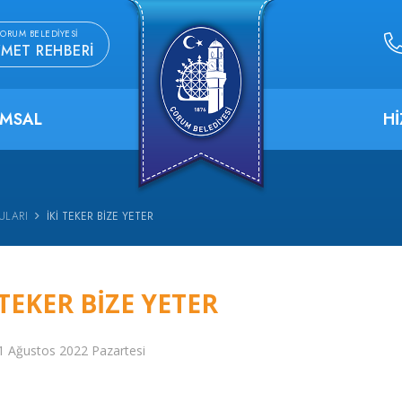
ORUM BELEDIYESI
ZMET REHBERI
MSAL
H
ULARI
İKI TEKER BIZE YETER
 TEKER BIZE YETER
1 Ağustos 2022 Pazartesi