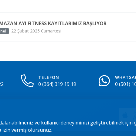
MAZAN AYI FITNESS KAYITLARIMIZ BAŞLIYOR
22 Şubat 2025 Cumartesi
nel
TELEFON
WHATSA
22
0 (364) 319 19 19
0 (501) 1
Uy
A
dalanabilmeniz ve kullanıcı deneyiminizi geliştirebilmek için
a izin vermiş olursunuz.