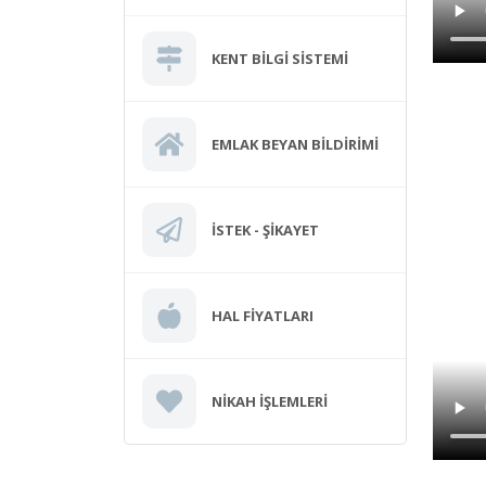
KENT BILGI SISTEMI
EMLAK BEYAN BILDIRIMI
İSTEK - ŞIKAYET
HAL FIYATLARI
NIKAH İŞLEMLERI