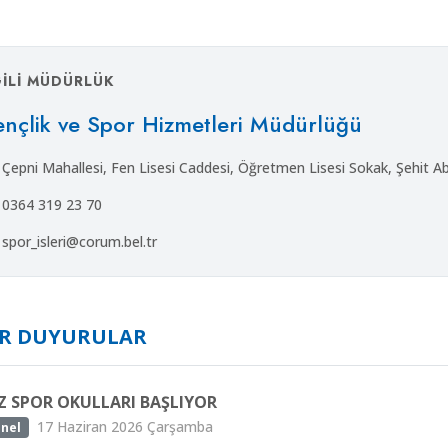
GILI MÜDÜRLÜK
nçlik ve Spor Hizmetleri Müdürlüğü
Çepni Mahallesi, Fen Lisesi Caddesi, Öğretmen Lisesi Sokak, Şehit A
0364 319 23 70
spor_isleri@corum.bel.tr
ER DUYURULAR
Z SPOR OKULLARI BAŞLIYOR
17 Haziran 2026 Çarşamba
nel