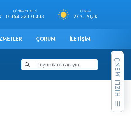
ÇÖZÜM MERKEZI
ÇORUM
0 364 333 0 333
27°C AÇIK
IZMETLER
ÇORUM
İLETIŞIM
HIZLI MENÜ