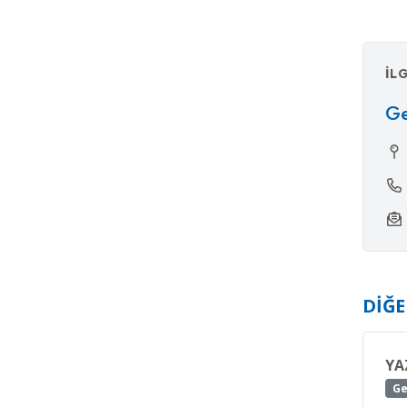
İL
Ge
DIĞ
YA
Ge