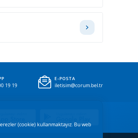
PP
E-POSTA
00 19 19
iletisim@corum.bel.tr
gulamayı indirin
Uygulamayı indirin
pp Store
Google Play
 çerezler (cookie) kullanmaktayız. Bu web