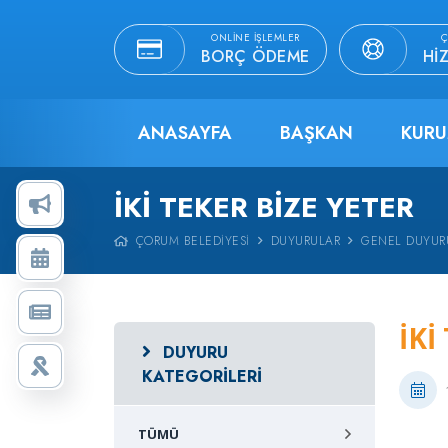
ONLINE İŞLEMLER
Ç
BORÇ ÖDEME
HI
ANASAYFA
BAŞKAN
KURU
İKI TEKER BIZE YETER
ÇORUM BELEDIYESI
DUYURULAR
GENEL DUYUR
İKI
DUYURU
KATEGORILERI
TÜMÜ