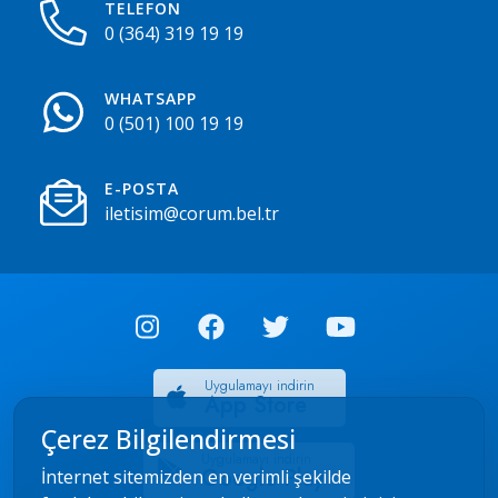
TELEFON
0 (364) 319 19 19
WHATSAPP
0 (501) 100 19 19
E-POSTA
iletisim@corum.bel.tr
Uygulamayı indirin
App Store
Çerez Bilgilendirmesi
Uygulamayı indirin
Google Play
İnternet sitemizden en verimli şekilde