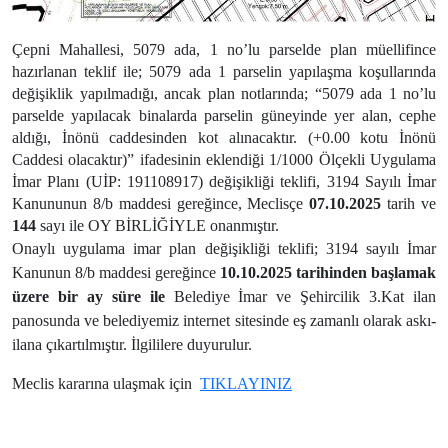
Çepni Mahallesi, 5079 ada, 1 no’lu parselde plan müellifince
hazırlanan teklif ile; 5079 ada 1 parselin yapılaşma koşullarında
değişiklik yapılmadığı, ancak plan notlarında; “5079 ada 1 no’lu
parselde yapılacak binalarda parselin güneyinde yer alan, cephe
aldığı, İnönü caddesinden kot alınacaktır. (+0.00 kotu İnönü
Caddesi olacaktır)” ifadesinin eklendiği 1/1000 Ölçekli Uygulama
İmar Planı (UİP: 191108917) değişikliği teklifi, 3194 Sayılı İmar
Kanununun 8/b maddesi gereğince, Meclisçe
07.10.2025
tarih ve
144
sayı ile OY BİRLİĞİYLE onanmıştır.
Onaylı uygulama imar plan değişikliği teklifi;
3194 sayılı İmar
Kanunun 8/b maddesi gereğince
10.10.2025 tarihinden başlamak
üzere bir ay süre ile
Belediye İmar ve Şehircilik 3.Kat ilan
panosunda ve belediyemiz internet sitesinde eş zamanlı olarak askı-
ilana çıkartılmıştır. İlgililere duyurulur.
Meclis kararına ulaşmak için
TIKLAYINIZ