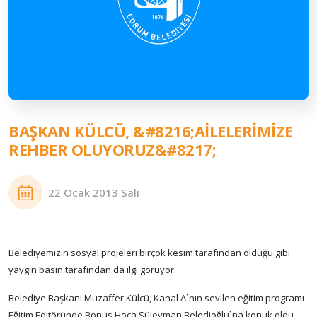
BAŞKAN KÜLCÜ, &#8216;AİLELERİMİZE
REHBER OLUYORUZ&#8217;
22 Ocak 2013 Salı
Belediyemizin sosyal projeleri birçok kesim tarafından olduğu gibi
yaygın basın tarafından da ilgi görüyor.
Belediye Başkanı Muzaffer Külcü, Kanal A`nın sevilen eğitim programı
Eğitim Editöründe Bonus Hoca Süleyman Beledioğlu`na konuk oldu.