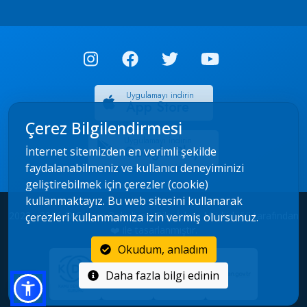
Uygulamayı indirin
App Store
Çerez Bilgilendirmesi
Uygulamayı indirin
Google Play
İnternet sitemizden en verimli şekilde
faydalanabilmeniz ve kullanıcı deneyiminizi
geliştirebilmek için çerezler (cookie)
kullanmaktayız. Bu web sitesini kullanarak
2022 - 2026 © Çorum Belediyesi Bilgi İşlem Müdürlüğü tarafından
çerezleri kullanmamıza izin vermiş olursunuz.
❤️ ile tasarlanmıştır.
Okudum, anladım
Daha fazla bilgi edinin