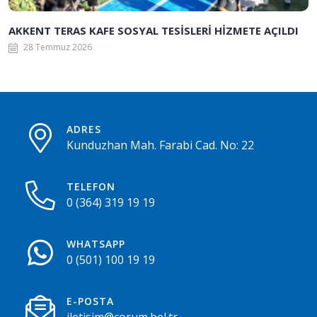
AKKENT TERAS KAFE SOSYAL TESİSLERİ HİZMETE AÇILDI
28 Temmuz 2026
ADRES
Kunduzhan Mah. Farabi Cad. No: 22
TELEFON
0 (364) 319 19 19
WHATSAPP
0 (501) 100 19 19
E-POSTA