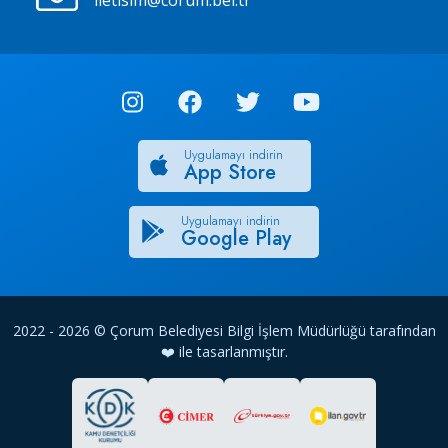
iletisim@corum.bel.tr
Uygulamayı indirin
App Store
Uygulamayı indirin
Google Play
2022 - 2026 © Çorum Belediyesi Bilgi İşlem Müdürlüğü tarafından
❤️ ile tasarlanmıştır.