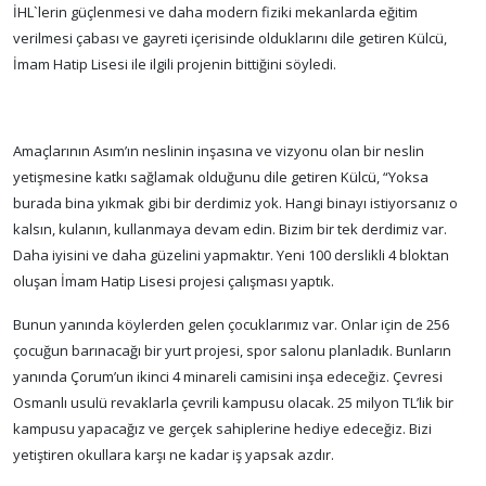
İHL`lerin güçlenmesi ve daha modern fiziki mekanlarda eğitim
verilmesi çabası ve gayreti içerisinde olduklarını dile getiren Külcü,
İmam Hatip Lisesi ile ilgili projenin bittiğini söyledi.
Amaçlarının Asım’ın neslinin inşasına ve vizyonu olan bir neslin
yetişmesine katkı sağlamak olduğunu dile getiren Külcü, “Yoksa
burada bina yıkmak gibi bir derdimiz yok. Hangi binayı istiyorsanız o
kalsın, kulanın, kullanmaya devam edin. Bizim bir tek derdimiz var.
Daha iyisini ve daha güzelini yapmaktır. Yeni 100 derslikli 4 bloktan
oluşan İmam Hatip Lisesi projesi çalışması yaptık.
Bunun yanında köylerden gelen çocuklarımız var. Onlar için de 256
çocuğun barınacağı bir yurt projesi, spor salonu planladık. Bunların
yanında Çorum’un ikinci 4 minareli camisini inşa edeceğiz. Çevresi
Osmanlı usulü revaklarla çevrili kampusu olacak. 25 milyon TL’lik bir
kampusu yapacağız ve gerçek sahiplerine hediye edeceğiz. Bizi
yetiştiren okullara karşı ne kadar iş yapsak azdır.