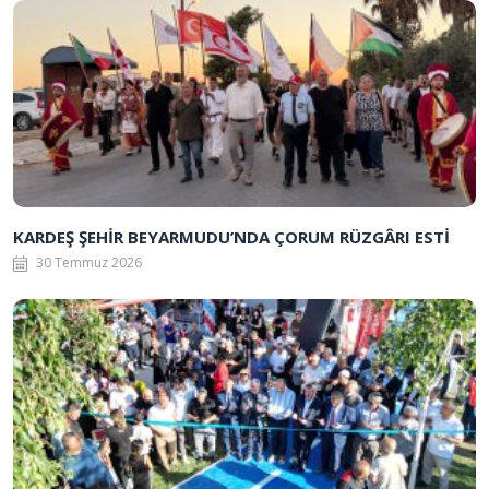
KARDEŞ ŞEHİR BEYARMUDU’NDA ÇORUM RÜZGÂRI ESTİ
30 Temmuz 2026