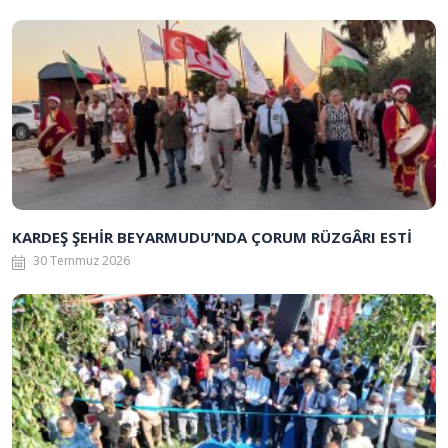
KARDEŞ ŞEHİR BEYARMUDU’NDA ÇORUM RÜZGÂRI ESTİ
30 Temmuz 2026