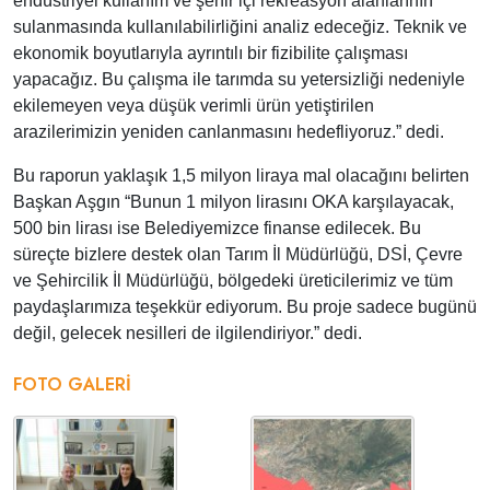
endüstriyel kullanım ve şehir içi rekreasyon alanlarının
sulanmasında kullanılabilirliğini analiz edeceğiz. Teknik ve
ekonomik boyutlarıyla ayrıntılı bir fizibilite çalışması
yapacağız. Bu çalışma ile tarımda su yetersizliği nedeniyle
ekilemeyen veya düşük verimli ürün yetiştirilen
arazilerimizin yeniden canlanmasını hedefliyoruz.” dedi.
Bu raporun yaklaşık 1,5 milyon liraya mal olacağını belirten
Başkan Aşgın “Bunun 1 milyon lirasını OKA karşılayacak,
500 bin lirası ise Belediyemizce finanse edilecek. Bu
süreçte bizlere destek olan Tarım İl Müdürlüğü, DSİ, Çevre
ve Şehircilik İl Müdürlüğü, bölgedeki üreticilerimiz ve tüm
paydaşlarımıza teşekkür ediyorum. Bu proje sadece bugünü
değil, gelecek nesilleri de ilgilendiriyor.” dedi.
FOTO GALERI