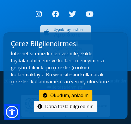
Uygulamayı indirin
App Store
Çerez Bilgilendirmesi
Uygulamayı indirin
Google Play
İnternet sitemizden en verimli şekilde
faydalanabilmeniz ve kullanıcı deneyiminizi
geliştirebilmek için çerezler (cookie)
kullanmaktayız. Bu web sitesini kullanarak
2022 - 2026 © Çorum Belediyesi Bilgi İşlem Müdürlüğü tarafından
çerezleri kullanmamıza izin vermiş olursunuz.
❤️ ile tasarlanmıştır.
Okudum, anladım
Daha fazla bilgi edinin