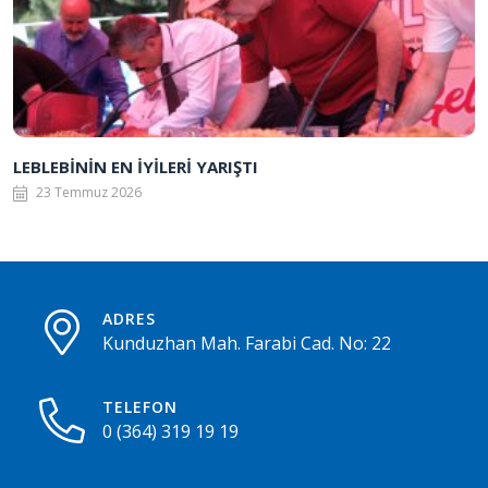
LEBLEBİNİN EN İYİLERİ YARIŞTI
23 Temmuz 2026
ADRES
Kunduzhan Mah. Farabi Cad. No: 22
TELEFON
0 (364) 319 19 19