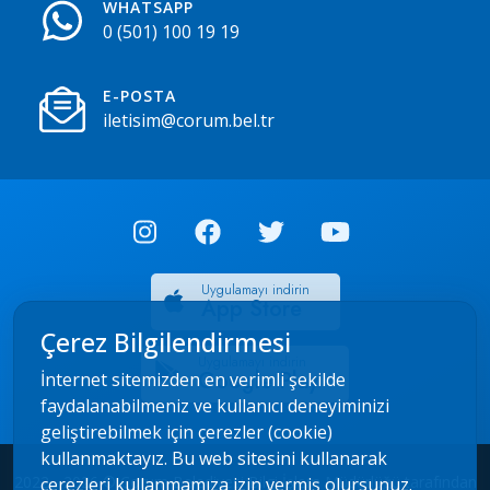
WHATSAPP
0 (501) 100 19 19
E-POSTA
iletisim@corum.bel.tr
Uygulamayı indirin
App Store
Çerez Bilgilendirmesi
Uygulamayı indirin
Google Play
İnternet sitemizden en verimli şekilde
faydalanabilmeniz ve kullanıcı deneyiminizi
geliştirebilmek için çerezler (cookie)
kullanmaktayız. Bu web sitesini kullanarak
2022 - 2026 © Çorum Belediyesi Bilgi İşlem Müdürlüğü tarafından
çerezleri kullanmamıza izin vermiş olursunuz.