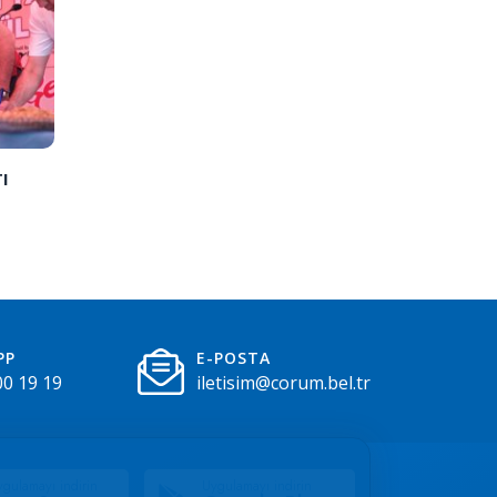
I
PP
E-POSTA
00 19 19
iletisim@corum.bel.tr
gulamayı indirin
Uygulamayı indirin