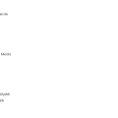
rı ile
e Meclis
ölçekli
8/b