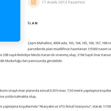
17 Aralık 2012 Pazartesi
İ L A N
Çepni Mahallesi, 4004 ada, 163, 164, 165, 166, 167, 168 n
parsellerde plan müellifince hazırlanan 1/5000 nazım v
 ve 208 sayılı Belediye Meclis Kararı ile onanmış olup, 3194 Sayılı İmar Kan
ilik Müdürlüğü ilan panosunda görülebilir.
r kısmı onaylı imar planında emsal:0.30 h.max: 7.50 metre yapılaşma koşulla
ı ise yolda kalmakta olup,
tre yapılaşma koşullarında “Akaryakıt ve LPG İkmal İstasyonu”; olarak 1/10