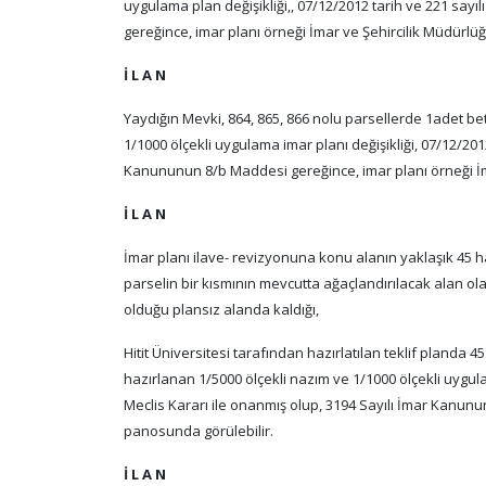
uygulama plan değişikliği,, 07/12/2012 tarih ve 221 say
gereğince, imar planı örneği İmar ve Şehircilik Müdürlü
İ L A N
Yaydığın Mevki, 864, 865, 866 nolu parsellerde 1adet beton
1/1000 ölçekli uygulama imar planı değişikliği, 07/12/201
Kanununun 8/b Maddesi gereğince, imar planı örneği İm
İ L A N
İmar planı ilave- revizyonuna konu alanın yaklaşık 45 ha
parselin bir kısmının mevcutta ağaçlandırılacak alan olar
olduğu plansız alanda kaldığı,
Hitit Üniversitesi tarafından hazırlatılan teklif planda 4
hazırlanan 1/5000 ölçekli nazım ve 1/1000 ölçekli uygulam
Meclis Kararı ile onanmış olup, 3194 Sayılı İmar Kanunu
panosunda görülebilir.
İ L A N