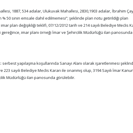
allesi, 1887, 534 adalar, Ulukuvak Mahallesi, 2830,1903 adalar, İbrahim Çay
 % 50 sinin emsale dahil edilmemesi”; şeklinde plan notu getirildiği plan
ar plan değişikliği teklifi, 07/12/2012 tarih ve 214 sayılı Belediye Meclis Ka
gereğince, imar planı örneği İmar ve Şehircilik Müdürlüğü ilan panosunda
x: serbest yapılaşma koşullarında Sanayi Alanı olarak işaretlenmesi şeklin
 ve 223 sayılı Belediye Meclis Kararı ile onanmış olup, 3194 Sayılı İmar Kan
ilik Müdürlüğü ilan panosunda görülebilir.