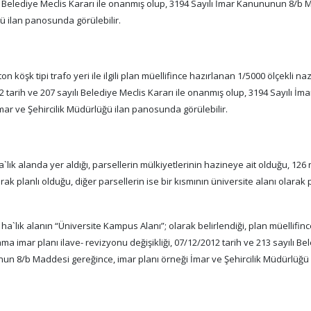
ılı Belediye Meclis Kararı ile onanmış olup, 3194 Sayılı İmar Kanununun 8/b
ğü ilan panosunda görülebilir.
 köşk tipi trafo yeri ile ilgili plan müellifince hazırlanan 1/5000 ölçekli na
2 tarih ve 207 sayılı Belediye Meclis Kararı ile onanmış olup, 3194 Sayılı İma
ar ve Şehircilik Müdürlüğü ilan panosunda görülebilir.
`lık alanda yer aldığı, parsellerin mülkiyetlerinin hazineye ait olduğu, 126 
ak planlı olduğu, diğer parsellerin ise bir kısmının üniversite alanı olarak p
5 ha`lık alanın “Üniversite Kampus Alanı”; olarak belirlendiği, plan müellifin
a imar planı ilave- revizyonu değişikliği, 07/12/2012 tarih ve 213 sayılı Be
nun 8/b Maddesi gereğince, imar planı örneği İmar ve Şehircilik Müdürlüğü 