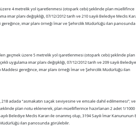
üzere 4 metrelik yol işaretlenmesi (otopark cebi) şeklinde plan müellifince
a imar planı değişikliği, 07/12/2012 tarih ve 210 sayılı Belediye Meclis Kara
gereğince, imar planı örneği İmar ve Şehircilik Müdürlüğü ilan panosunda
nden geçmek üzere 5 metrelik yol işaretlenmesi (otopark cebi) şeklinde plan
ekli uygulama imar planı değişikliği, 07/12/2012 tarih ve 209 sayılı Belediy
 Maddesi gereğince, imar planı örneği İmar ve Şehircilik Müdürlüğü ilan
i, 218 adada “asmakatın saçak seviyesine ve emsale dahil edilmemesi”; ve
şeklinde plan notu eklenerek, plan müelliflerince hazırlanan 2 adet 1/1000 
sayılı Belediye Meclis Kararı ile onanmış olup, 3194 Sayılı İmar Kanununun 
 Müdürlüğü ilan panosunda görülebilir.