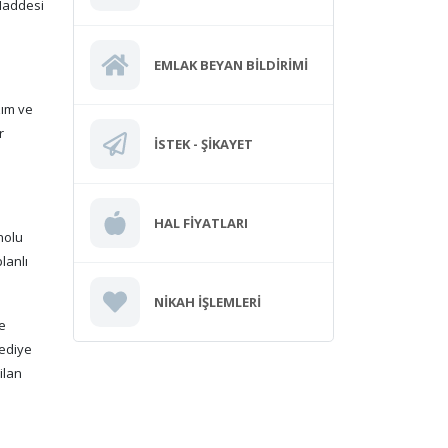
 Maddesi
EMLAK BEYAN BILDIRIMI
zım ve
r
İSTEK - ŞIKAYET
HAL FIYATLARI
nolu
lanlı
NIKAH İŞLEMLERI
ce
lediye
ilan