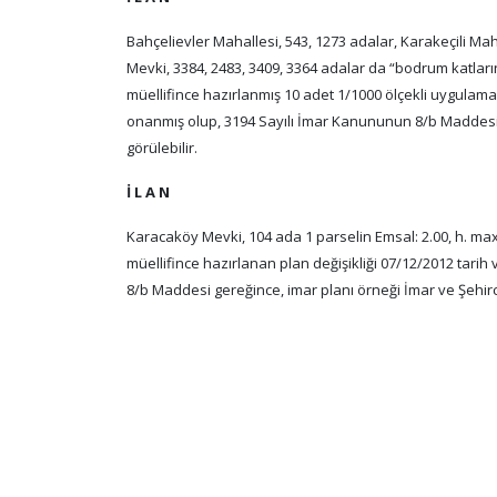
Bahçelievler Mahallesi, 543, 1273 adalar, Karakeçili Mah
Mevki, 3384, 2483, 3409, 3364 adalar da “bodrum katların
müellifince hazırlanmış 10 adet 1/1000 ölçekli uygulama im
onanmış olup, 3194 Sayılı İmar Kanununun 8/b Maddesi 
görülebilir.
İ L A N
Karacaköy Mevki, 104 ada 1 parselin Emsal: 2.00, h. ma
müellifince hazırlanan plan değişikliği 07/12/2012 tarih
8/b Maddesi gereğince, imar planı örneği İmar ve Şehirc