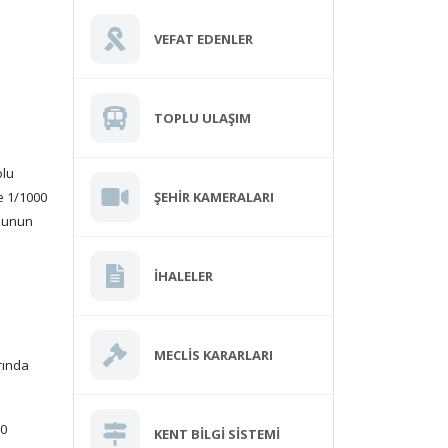
VEFAT EDENLER
TOPLU ULAŞIM
olu
ŞEHIR KAMERALARI
e 1/1000
ununun
İHALELER
MECLIS KARARLARI
rında
00
KENT BILGI SISTEMI