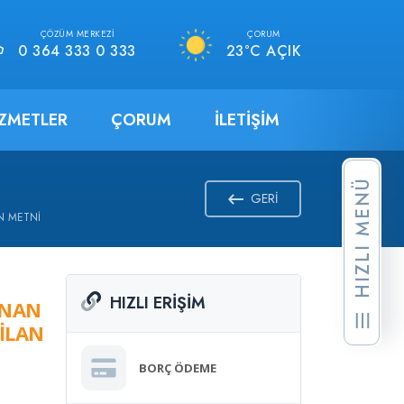
ÇÖZÜM MERKEZI
ÇORUM
0 364 333 0 333
23°C AÇIK
IZMETLER
ÇORUM
İLETIŞIM
HIZLI MENÜ
GERI
AN METNİ
HIZLI ERIŞIM
ANAN
 İLAN
BORÇ ÖDEME