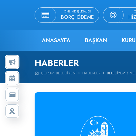
ONLINE İŞLEMLER
Ç
BORÇ ÖDEME
HI
ANASAYFA
BAŞKAN
KURU
HABERLER
ÇORUM BELEDIYESI
HABERLER
BELEDİYEMİZ MEC