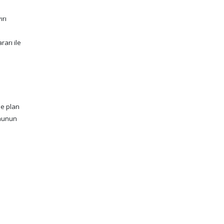
ırı
rarı ile
de plan
ununun