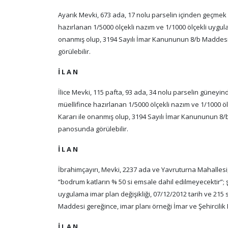
Ayarık Mevki, 673 ada, 17 nolu parselin içinden geçmek 
hazırlanan 1/5000 ölçekli nazım ve 1/1000 ölçekli uygulam
onanmış olup, 3194 Sayılı İmar Kanununun 8/b Maddesi 
görülebilir.
İ L A N
İlice Mevki, 115 pafta, 93 ada, 34 nolu parselin güneyi
müellifince hazırlanan 1/5000 ölçekli nazım ve 1/1000 ölç
Kararı ile onanmış olup, 3194 Sayılı İmar Kanununun 8/b
panosunda görülebilir.
İ L A N
İbrahimçayırı, Mevki, 2237 ada ve Yavruturna Mahalles
“bodrum katların % 50 si emsale dahil edilmeyecektir”; 
uygulama imar plan değişikliği, 07/12/2012 tarih ve 215 
Maddesi gereğince, imar planı örneği İmar ve Şehircilik
İ L A N