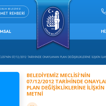
ORUM BELEDIYESI
ZMET REHBERI
MSAL
H
LİSİ'NİN 07/12/2012 TARİHİNDE ONAYLANAN PLAN DEĞİŞİKLİKLERİNE İLİŞKİN İL
BELEDİYEMİZ MECLİSİ'NİN
07/12/2012 TARİHİNDE ONAYL
PLAN DEĞİŞİKLİKLERİNE İLİŞKİN
METNİ