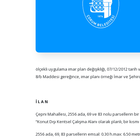
ölçekli uygulama imar plan değişikliği, 07/12/2012 tarih
8/b Maddesi gereğince, imar planı örneği İmar ve Şehirc
İ L A N
Çepni Mahallesi, 2556 ada, 69 ve 83 nolu parsellerin bi
“Konut Dışı Kentsel Çalışma Alanı olarak planlı, bir kısm
2556 ada, 69, 83 parsellerin emsal: 0.30 h.max: 6.50 me