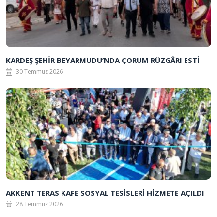
KARDEŞ ŞEHİR BEYARMUDU’NDA ÇORUM RÜZGÂRI ESTİ
30 Temmuz 2026
AKKENT TERAS KAFE SOSYAL TESİSLERİ HİZMETE AÇILDI
28 Temmuz 2026