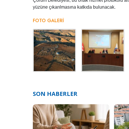
Çorum Belediyesi, bu ortak hizmet protokolü ara
yüzüne çıkarılmasına katkıda bulunacak.
FOTO GALERI
SON HABERLER