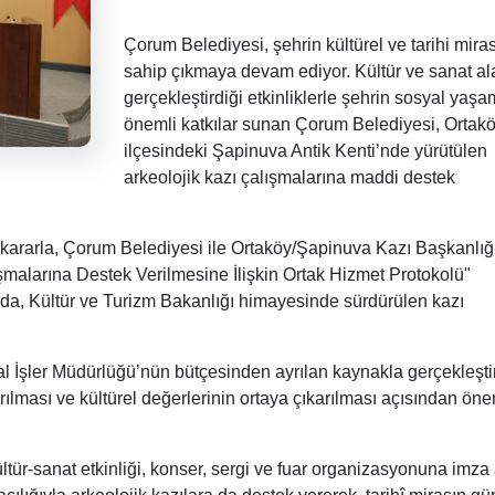
Çorum Belediyesi, şehrin kültürel ve tarihi mira
sahip çıkmaya devam ediyor. Kültür ve sanat a
gerçekleştirdiği etkinliklerle şehrin sosyal yaş
önemli katkılar sunan Çorum Belediyesi, Ortak
ilçesindeki Şapinuva Antik Kenti’nde yürütülen
arkeolojik kazı çalışmalarına maddi destek
n kararla, Çorum Belediyesi ile Ortaköy/Şapinuva Kazı Başkanlığ
malarına Destek Verilmesine İlişkin Ortak Hizmet Protokolü"
da, Kültür ve Turizm Bakanlığı himayesinde sürdürülen kazı
l İşler Müdürlüğü’nün bütçesinden ayrılan kaynakla gerçekleştir
ılması ve kültürel değerlerinin ortaya çıkarılması açısından önem
ltür-sanat etkinliği, konser, sergi ve fuar organizasyonuna imza