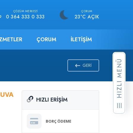
ÇÖZÜM MERKEZI
ÇORUM
0 364 333 0 333
23°C AÇIK
IZMETLER
ÇORUM
İLETIŞIM
HIZLI MENÜ
GERI
NUVA
HIZLI ERIŞIM
BORÇ ÖDEME