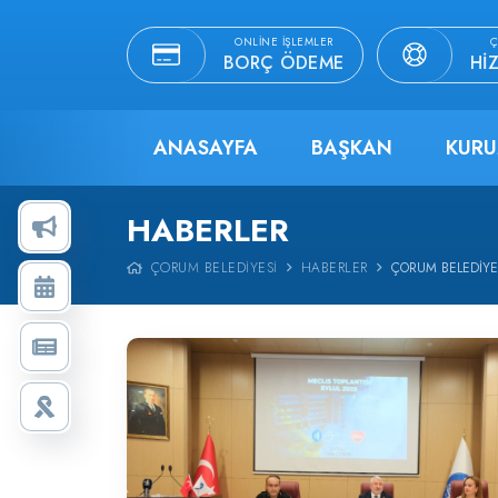
ONLINE İŞLEMLER
Ç
BORÇ ÖDEME
HI
ANASAYFA
BAŞKAN
KURU
HABERLER
ÇORUM BELEDIYESI
HABERLER
ÇORUM BELEDIYE