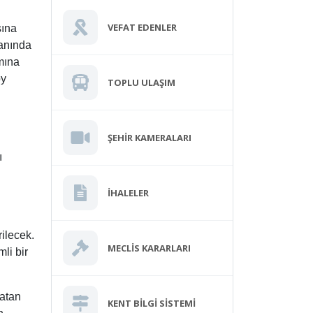
VEFAT EDENLER
sına
lanında
amına
öy
TOPLU ULAŞIM
ŞEHIR KAMERALARI
ı
İHALELER
ilecek.
MECLIS KARARLARI
li bir
 atan
KENT BILGI SISTEMI