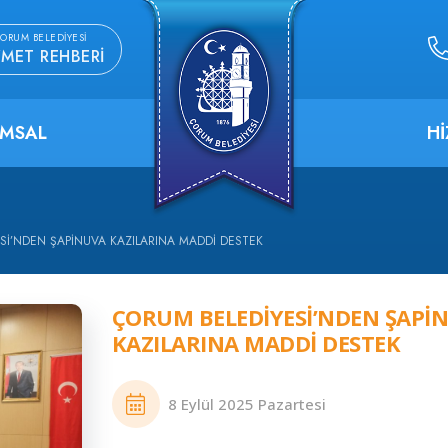
ORUM BELEDIYESI
ZMET REHBERI
MSAL
H
SI’NDEN ŞAPINUVA KAZILARINA MADDI DESTEK
ÇORUM BELEDIYESI’NDEN ŞAPI
KAZILARINA MADDI DESTEK
8 Eylül 2025 Pazartesi