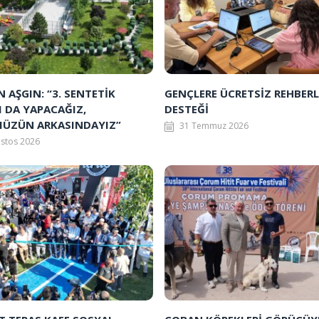
 AŞGIN: “3. SENTETİK
GENÇLERE ÜCRETSİZ REHBERL
I DA YAPACAĞIZ,
DESTEĞİ
ÜZÜN ARKASINDAYIZ”
31 Temmuz 2026
ustos 2026