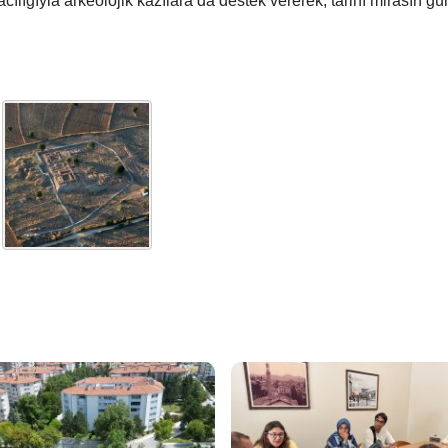
cılığıyla arkeolojik kazılara da
destek vererek, tarihî mirasın gü