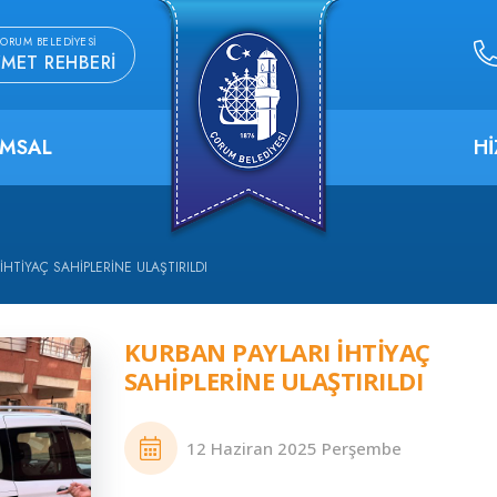
ORUM BELEDIYESI
ZMET REHBERI
MSAL
H
İHTIYAÇ SAHIPLERINE ULAŞTIRILDI
KURBAN PAYLARI İHTIYAÇ
SAHIPLERINE ULAŞTIRILDI
12 Haziran 2025 Perşembe