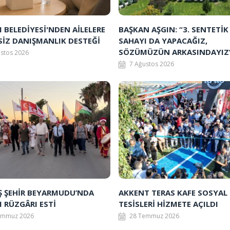
BELEDİYESİ'NDEN AİLELERE
BAŞKAN AŞGIN: “3. SENTETİK
SİZ DANIŞMANLIK DESTEĞİ
SAHAYI DA YAPACAĞIZ,
SÖZÜMÜZÜN ARKASINDAYIZ
ustos 2026
7 Ağustos 2026
Ş ŞEHİR BEYARMUDU’NDA
AKKENT TERAS KAFE SOSYAL
 RÜZGÂRI ESTİ
TESİSLERİ HİZMETE AÇILDI
emmuz 2026
28 Temmuz 2026