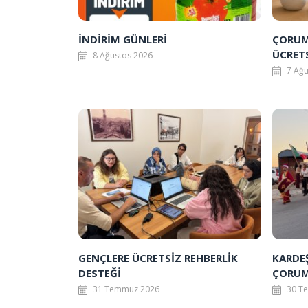
İNDİRİM GÜNLERİ
ÇORUM 
ÜCRET
8 Ağustos 2026
7 Ağ
GENÇLERE ÜCRETSİZ REHBERLİK
KARDE
DESTEĞİ
ÇORUM
31 Temmuz 2026
30 T