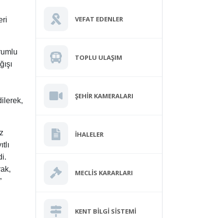
VEFAT EDENLER
eri
rumlu
TOPLU ULAŞIM
ğışı
ı
ŞEHIR KAMERALARI
ilerek,
z
İHALELER
tlı
i.
rak,
MECLIS KARARLARI
”
KENT BILGI SISTEMI