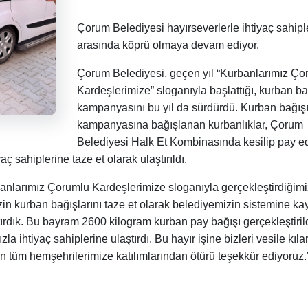
Çorum Belediyesi hayırseverlerle ihtiyaç sahipl
arasında köprü olmaya devam ediyor.
Çorum Belediyesi, geçen yıl “Kurbanlarımız Ço
Kardeşlerimize” sloganıyla başlattığı, kurban ba
kampanyasını bu yıl da sürdürdü. Kurban bağış
kampanyasına bağışlanan kurbanlıklar, Çorum
Belediyesi Halk Et Kombinasında kesilip pay ed
ç sahiplerine taze et olarak ulaştırıldı.
banlarımız Çorumlu Kardeşlerimize sloganıyla gerçekleştirdiğimi
 kurban bağışlarını taze et olarak belediyemizin sistemine kayı
tırdık. Bu bayram 2600 kilogram kurban pay bağışı gerçekleştirild
ihtiyaç sahiplerine ulaştırdı. Bu hayır işine bizleri vesile kıla
 tüm hemşehrilerimize katılımlarından ötürü teşekkür ediyoruz.