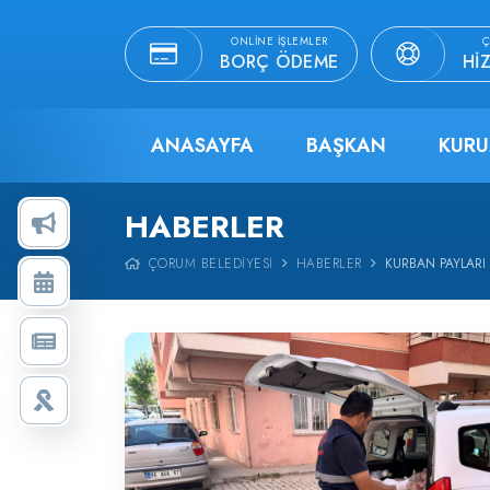
ONLINE İŞLEMLER
Ç
BORÇ ÖDEME
HI
ANASAYFA
BAŞKAN
KURU
HABERLER
ÇORUM BELEDIYESI
HABERLER
KURBAN PAYLARI 