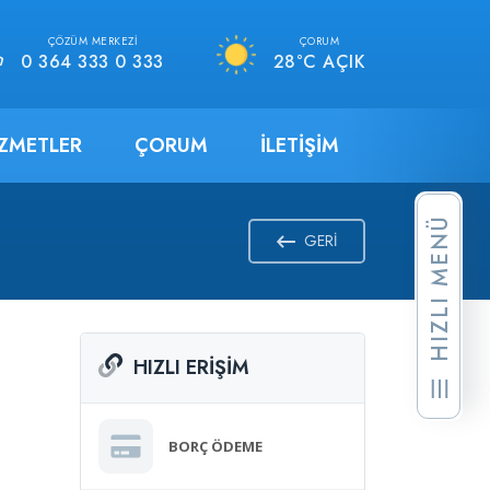
ÇÖZÜM MERKEZI
ÇORUM
0 364 333 0 333
28°C AÇIK
IZMETLER
ÇORUM
İLETIŞIM
HIZLI MENÜ
GERI
HIZLI ERIŞIM
BORÇ ÖDEME