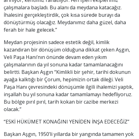
arınıyor, kentimiz rahatlıyor. Fen İşleri ekiplerimiz
çalışmalara başladı. Bu alanı da meydana katacağız.
İhalesini gerçekleştirdik, çok kısa sürede burayı da
dönüştürmüş olacağız. Meydanımız daha güzel, daha
ferah bir hale gelecek.”
Meydan projesinin sadece estetik değil, kimlik
kazandıran bir dönüşüm olduğuna dikkat çeken Aşgın,
Veli Paşa Hanı’nın önünde devam eden yıkım
çalışmalarının da yıl sonuna kadar tamamlanacağını
belirtti. Başkan Aşgın “Kimlikli bir şehir, tarihi dokunun
ayağa kalktığı bir Çorum, hepimizin ortak dileği. Veli
Paşa Hanı çevresindeki dönüşümle ilgili ihalemizi yaptık,
inşallah bu yıl sonuna kadar tamamlamayı hedefliyoruz.
Bu bölge pırıl pırıl, tarih kokan bir cazibe merkezi
olacak.”
“ESKİ HÜKÜMET KONAĞINI YENİDEN İNŞA EDECEĞİZ”
Başkan Aşgın, 1950’li yıllarda bir yangında tamamen yok