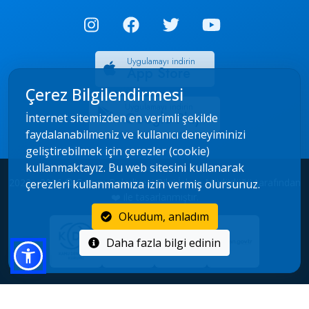
Uygulamayı indirin
App Store
Çerez Bilgilendirmesi
Uygulamayı indirin
Google Play
İnternet sitemizden en verimli şekilde
faydalanabilmeniz ve kullanıcı deneyiminizi
geliştirebilmek için çerezler (cookie)
kullanmaktayız. Bu web sitesini kullanarak
2022 - 2026 © Çorum Belediyesi Bilgi İşlem Müdürlüğü tarafından
çerezleri kullanmamıza izin vermiş olursunuz.
❤️ ile tasarlanmıştır.
Okudum, anladım
Daha fazla bilgi edinin