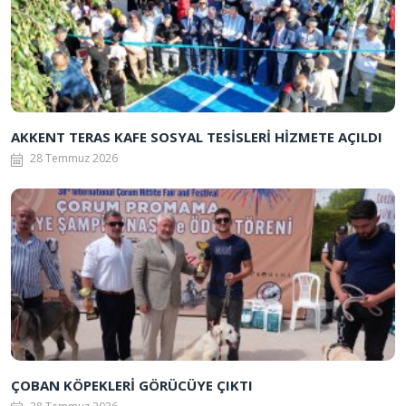
AKKENT TERAS KAFE SOSYAL TESİSLERİ HİZMETE AÇILDI
28 Temmuz 2026
ÇOBAN KÖPEKLERİ GÖRÜCÜYE ÇIKTI